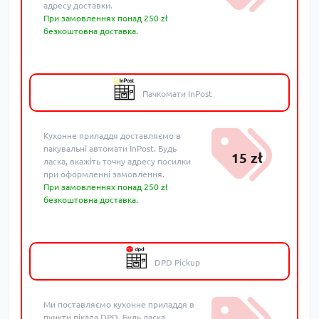
адресу доставки.
При замовленнях понад 250 zł
безкоштовна доставка.
Пачкомати InPost
Кухонне приладдя доставляємо в
пакувальні автомати InPost. Будь
15 zł
ласка, вкажіть точну адресу посилки
при оформленні замовлення.
При замовленнях понад 250 zł
безкоштовна доставка.
DPD Pickup
Ми поставляємо кухонне приладдя в
пункти пікапа DPD. Будь ласка,