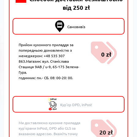
від 250 zł
Самовивіз
Прийом кухонного приладдя за
попередньою домовленістю з
0 zł
менеджером: +48 535 307
863.Магазин: вул. Станіслава
Сташиця 9AB / u-9, 65-175 Зелена-
Гура.
годинник: пн.- СБ. 08: 00-20: 00.
Кур'єр DPD, InPost
Ми доставляємо кухонне приладдя
кур'єрами InPost, DPD або GLS за
20 zł
вказаною адресою. Вкажіть точну