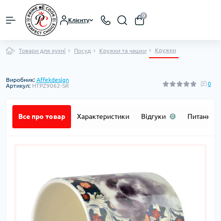
0
Клієнту
Кружки
Товари для кухні
Посуд
Кружки та чашки
Виробник:
Affekdesign
0
Артикул:
HTPZ9062-SR
Все про товар
Характеристики
Відгуки
Питання
0