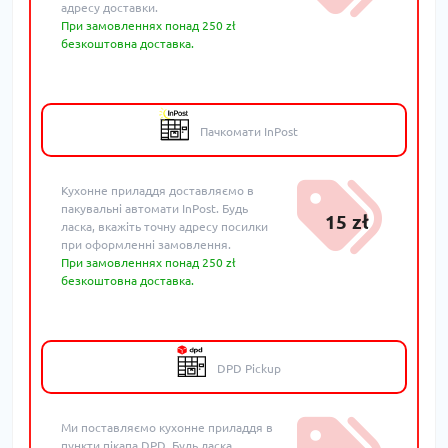
адресу доставки.
При замовленнях понад 250 zł
безкоштовна доставка.
Пачкомати InPost
Кухонне приладдя доставляємо в
пакувальні автомати InPost. Будь
15 zł
ласка, вкажіть точну адресу посилки
при оформленні замовлення.
При замовленнях понад 250 zł
безкоштовна доставка.
DPD Pickup
Ми поставляємо кухонне приладдя в
пункти пікапа DPD. Будь ласка,