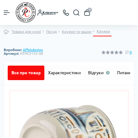
0
Клієнту
Кружки
Товари для кухні
Посуд
Кружки та чашки
Виробник:
Affekdesign
0
Артикул:
HTPC5155-SR
Все про товар
Характеристики
Відгуки
Питання
0