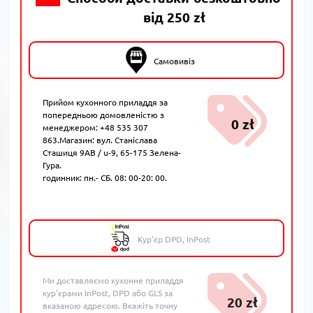
від 250 zł
Самовивіз
Прийом кухонного приладдя за
попередньою домовленістю з
0 zł
менеджером: +48 535 307
863.Магазин: вул. Станіслава
Сташиця 9AB / u-9, 65-175 Зелена-
Гура.
годинник: пн.- СБ. 08: 00-20: 00.
Кур'єр DPD, InPost
Ми доставляємо кухонне приладдя
кур'єрами InPost, DPD або GLS за
20 zł
вказаною адресою. Вкажіть точну