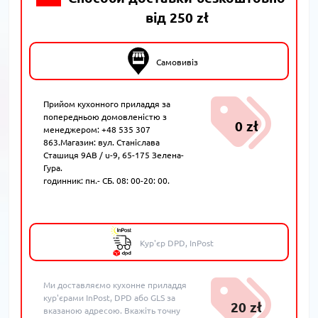
від 250 zł
Самовивіз
Прийом кухонного приладдя за
попередньою домовленістю з
0 zł
менеджером: +48 535 307
863.Магазин: вул. Станіслава
Сташиця 9AB / u-9, 65-175 Зелена-
Гура.
годинник: пн.- СБ. 08: 00-20: 00.
Кур'єр DPD, InPost
Ми доставляємо кухонне приладдя
кур'єрами InPost, DPD або GLS за
20 zł
вказаною адресою. Вкажіть точну