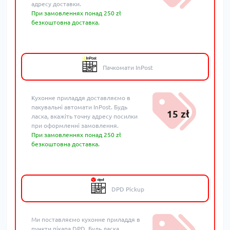
адресу доставки.
При замовленнях понад 250 zł
безкоштовна доставка.
Пачкомати InPost
Кухонне приладдя доставляємо в
пакувальні автомати InPost. Будь
15 zł
ласка, вкажіть точну адресу посилки
при оформленні замовлення.
При замовленнях понад 250 zł
безкоштовна доставка.
DPD Pickup
Ми поставляємо кухонне приладдя в
пункти пікапа DPD. Будь ласка,