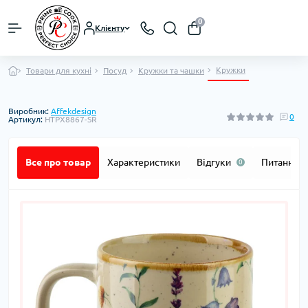
0
Клієнту
Кружки
Товари для кухні
Посуд
Кружки та чашки
Виробник:
Affekdesign
0
Артикул:
HTPX8867-SR
Все про товар
Характеристики
Відгуки
Питання
0