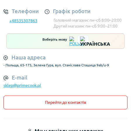
Телефони
Графік роботи
Головний магазин: пн–сб 8:00–20:00
+48535307863
Другий магазин: пн–сб 9:00–21:00
Виберіть мову
Наша адреса
- Польща, 65-175, Зелена Гура, вул. Станіслава Сташица 9ab/u-9
E-mail
sklep@primecook.pl
Перейти до контактів
Ми у соціальних мережах