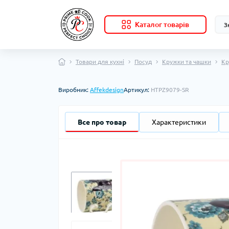
Каталог товарів
Товари для кухні
Посуд
Кружки та чашки
Кр
Виробник:
Affekdesign
Артикул:
HTPZ9079-SR
Все про товар
Характеристики