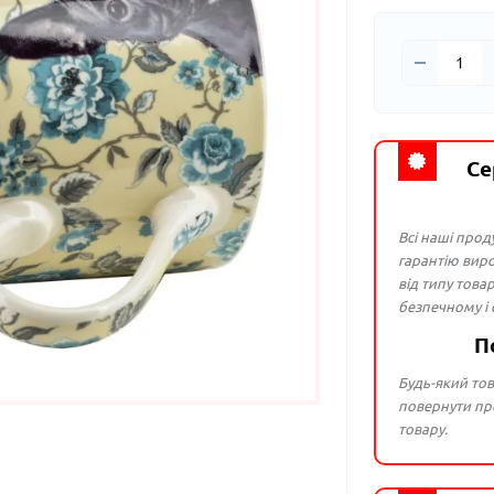
Се
Всі наші прод
гарантію виро
від типу това
безпечному і
П
Будь-який тов
повернути про
товару.