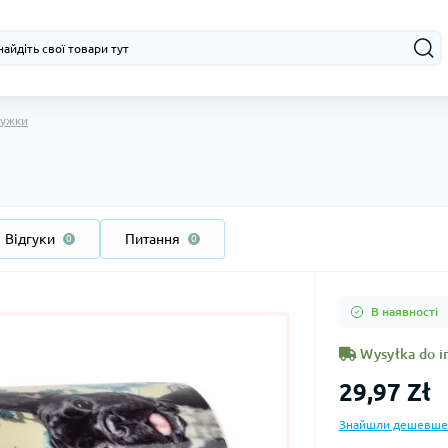
ужки
Відгуки
Питання
0
0
В наявності
Wysyłka do i
29,97 Zł
Знайшли дешевше