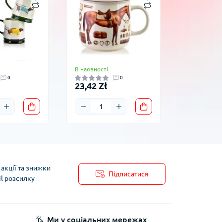
В наявності
В наявності
0
0
23,42 Zł
20,82 Zł
акції та знижки
Підписатися
il розсилку
пису
Ми у соціальних мережах