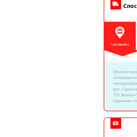
Спос
Самовивіз
Прийом кухо
попередньо
менеджером:
вул. Станісл
175 Зелена-Г
годинник: пн.