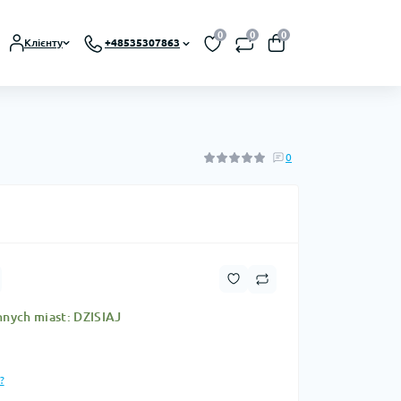
0
0
0
Клієнту
+48535307863
0
nnych miast: DZISIAJ
?