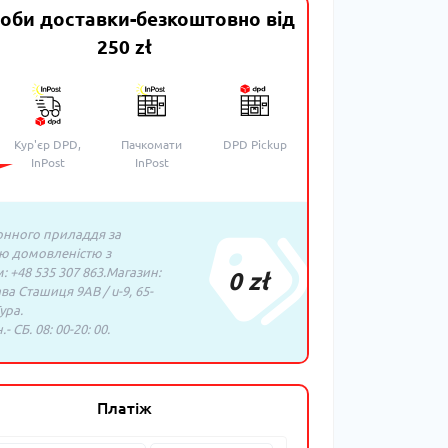
оби доставки-безкоштовно від
250 zł
Кур'єр DPD,
Пачкомати
DPD Pickup
InPost
InPost
нного приладдя за
ю домовленістю з
 +48 535 307 863.Магазин:
0 zł
ава Сташиця 9AB / u-9, 65-
ура.
- СБ. 08: 00-20: 00.
Платіж