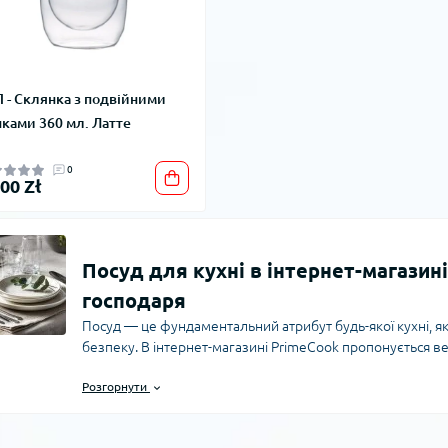
 - Склянка з подвійними
нками 360 мл. Латте
0
,00 Zł
Посуд для кухні в інтернет-магазині
господаря
Посуд — це фундаментальний атрибут будь-якої кухні, яки
безпеку. В інтернет-магазині PrimeCook пропонується в
задовольняє різні потреби та уподобання. Незалежно від
Розгорнути
любитель готувати для родини, у нашому каталозі знайд
використання та особливих випадків.