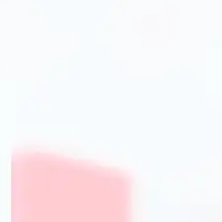
Основні категорії посуду: що обрати для кухн
Асортимент посуду в PrimeCook включає різноманітні 
та ефективність у приготуванні їжі:
Каструлі та сковорідки — для варіння, тушкування і см
Кухонні набори — комплексне рішення для комплектаці
Кухонне приладдя — кришки, ложки, шпателі та інші а
Чайний і кавовий посуд — чашки, чайники, гуртки;
Посуд для випікання — форми, дека, листи.
Всі товари виготовлені з безпечних матеріалів: нержавію
покриттям, що гарантує довговічність і зручність у викори
Як вибрати посуд для кухні: поради
Матеріали і покриття: що впливає на якість п
Вибір матеріалу посуду визначає не лише якість приготува
безпеку. Найпопулярніші варіанти у PrimeCook:
Нержавіюча сталь — міцна та стійка до корозії, добре 
Чавун — відмінний тепловідвід, ідеальний для тривало
Кераміка — натуральне покриття без шкідливих речовин
Алюміній з антипригарним покриттям — легкий, зручн