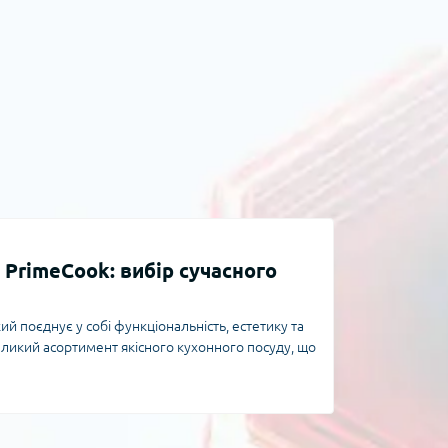
 PrimeCook: вибір сучасного
й поєднує у собі функціональність, естетику та
еликий асортимент якісного кухонного посуду, що
 того, чи ви професійний кухар, чи просто
ете ідеальні варіанти для повсякденного