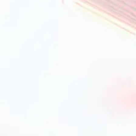
і?
вироби, щоб забезпечити максимальний комфорт
аження;
ї кухні;
ксесуари;
чої сталі, кераміки, алюмінію з антипригарним
станні.
 від експертів PrimeCook
осуду
ння, а й легкість догляду, довговічність та
утримує тепло;
го готування та запікання;
, підходить для тих, хто дбає про здоров'я;
ий у використанні, але потребує акуратного