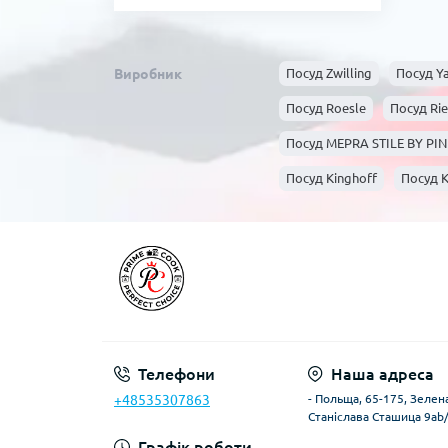
Виробник
Посуд Zwilling
Посуд Y
Посуд Roesle
Посуд Rie
Посуд MEPRA STILE BY PI
Посуд Kinghoff
Посуд 
Посуд Husla
Посуд Gef
Посуд BANQUET
Посуд
Телефони
Наша адреса
+48535307863
- Польща, 65-175, Зелена
Станіслава Сташица 9ab
Графік роботи