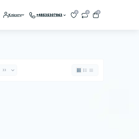
0
0
0
Клієнту
+48535307863