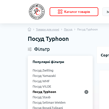
Каталог товарів
Товари для кухні
Посуд
Посуд Typhoon
Посуд Typhoon
Фільтр
Сор
Популярні фільтри
Посуд Zwilling
Посуд Yamazaki
Посуд WMF
Посуд VILDE
Посуд Typhoon
Посуд Staub
Посуд Seltman Weiden
Посуд Rose&Tulipani