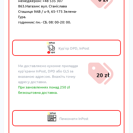
менеджером: +48 535 307
863.Магазин: вул. Станіслава
Сташиця 9AB / u-9, 65-175 Зелена-
Гура.
годинник: пн.- СБ. 08: 00-20: 00.
Кур'єр DPD, InPost
Ми доставляємо кухонне приладдя
кур'єрами InPost, DPD або GLS за
20 zł
вказаною адресою. Вкажіть точну
адресу доставки.
При замовленнях понад 250 zł
безкоштовна доставка.
Пачкомати InPost