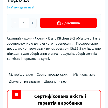
Знайшли дешевше?
До кошика
Скляний кухонний слинік Basic Kitchen Słój об'ємом 3,1 л із
зручною ручкою для легкого перенесення. Прозоре скло
дозволяє контролювати вміст, розміри 15х26,5 см ідеально
підходять для зберігання різних продуктів, зберігаючи їх
свіжість і порядок на кухні.
Матеріал:
Серія:
Місткість:
Скло
ПРОСТА КУХНЯ
3.10
Діаметр:
Ширина:
Не вказано
15.00
Сертифікована якість і
гарантія виробника