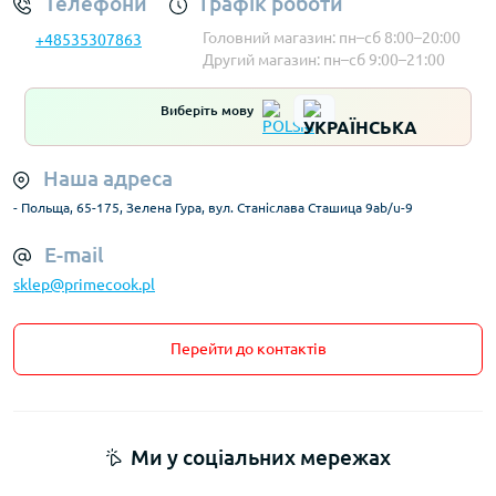
Телефони
Графік роботи
Головний магазин: пн–сб 8:00–20:00
+48535307863
Другий магазин: пн–сб 9:00–21:00
Виберіть мову
Наша адреса
- Польща, 65-175, Зелена Гура, вул. Станіслава Сташица 9ab/u-9
E-mail
sklep@primecook.pl
Перейти до контактів
Ми у соціальних мережах