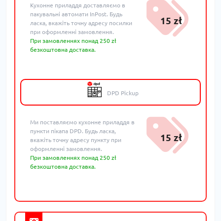
Кухонне приладдя доставляємо в
пакувальні автомати InPost. Будь
15 zł
ласка, вкажіть точну адресу посилки
при оформленні замовлення.
При замовленнях понад 250 zł
безкоштовна доставка.
DPD Pickup
Ми поставляємо кухонне приладдя в
пункти пікапа DPD. Будь ласка,
15 zł
вкажіть точну адресу пункту при
оформленні замовлення.
При замовленнях понад 250 zł
безкоштовна доставка.