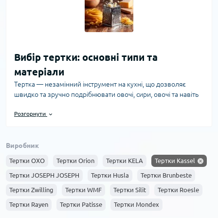
Вибір тертки: основні типи та
матеріали
Тертка — незамінний інструмент на кухні, що дозволяє
швидко та зручно подрібнювати овочі, сири, овочі та навіть
шоколад. В інтернет-магазині PrimeCook ви знайдете
Розгорнути
широкий асортимент терток, які допоможуть оптимізувати
приготування страв та зробити процес приємним і
ефективним.
Виробник
Основні типи терток
Тертки OXO
Тертки Orion
Тертки KELA
Тертки Kassel
Існує кілька популярних видів терток, кожен з яких
розроблений для конкретних завдань:
Тертки JOSEPH JOSEPH
Тертки Husla
Тертки Brunbeste
Тертки Zwilling
Тертки WMF
Тертки Silit
Тертки Roesle
Класична плоска тертка
— найпростіший і
найпоширеніший варіант. Підходить для дрібної та
Тертки Rayen
Тертки Patisse
Тертки Mondex
середньої терки овочів та сирів.