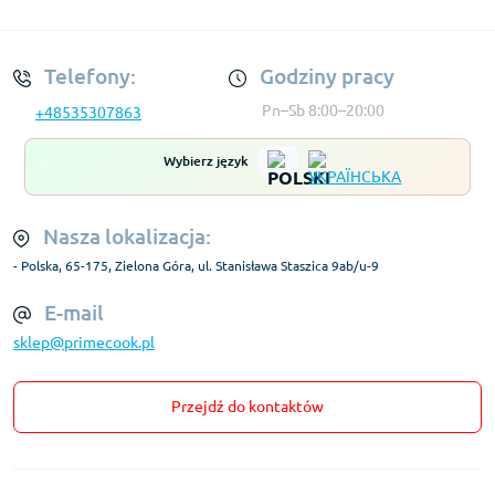
Regulamin Konta
Telefony:
Godziny pracy
Pn–Sb 8:00–20:00
+48535307863
Wybierz język
Nasza lokalizacja:
- Polska, 65-175, Zielona Góra, ul. Stanisława Staszica 9ab/u-9
E-mail
sklep@primecook.pl
Przejdź do kontaktów