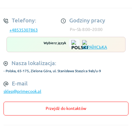
Regulamin Konta
Telefony:
Godziny pracy
Pn–Sb 8:00–20:00
+48535307863
Wybierz język
Nasza lokalizacja:
- Polska, 65-175, Zielona Góra, ul. Stanisława Staszica 9ab/u-9
E-mail
sklep@primecook.pl
Przejdź do kontaktów