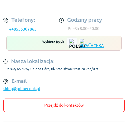
Regulamin Konta
Telefony:
Godziny pracy
Pn–Sb 8:00–20:00
+48535307863
Wybierz język
Nasza lokalizacja:
- Polska, 65-175, Zielona Góra, ul. Stanisława Staszica 9ab/u-9
E-mail
sklep@primecook.pl
Przejdź do kontaktów