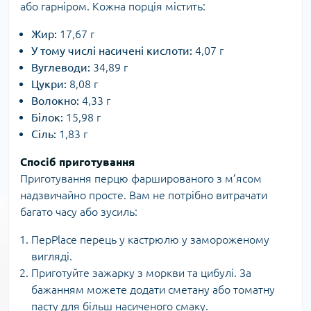
або гарніром. Кожна порція містить:
Жир:
17,67 г
У тому числі насичені кислоти:
4,07 г
Вуглеводи:
34,89 г
Цукри:
8,08 г
Волокно:
4,33 г
Білок:
15,98 г
Сіль:
1,83 г
Спосіб приготування
Приготування перцю фаршированого з м’ясом
надзвичайно просте. Вам не потрібно витрачати
багато часу або зусиль:
ПерPlace перець у кастрюлю у замороженому
вигляді.
Приготуйте зажарку з моркви та цибулі. За
бажанням можете додати сметану або томатну
пасту для більш насиченого смаку.