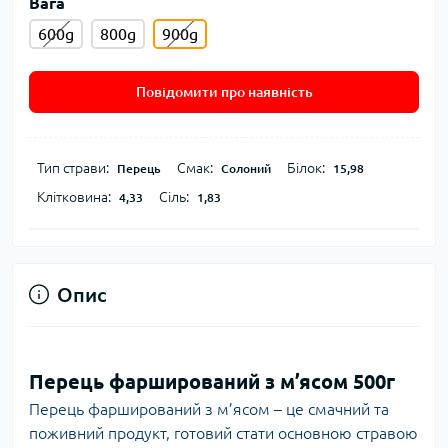
Вага
600g
800g
900g
Повідомити про наявність
Тип страви:
Смак:
Білок:
Перець
Солоний
15,98
Клітковина:
Сіль:
4,33
1,83
Опис
Перець фарширований з м’ясом 500г
Перець фарширований з м’ясом – це смачний та
поживний продукт, готовий стати основною стравою