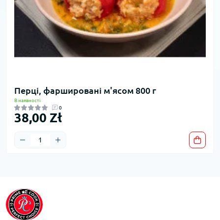
Перці, фаршировані м'ясом 800 г
В наявності
0
38,00 Zł