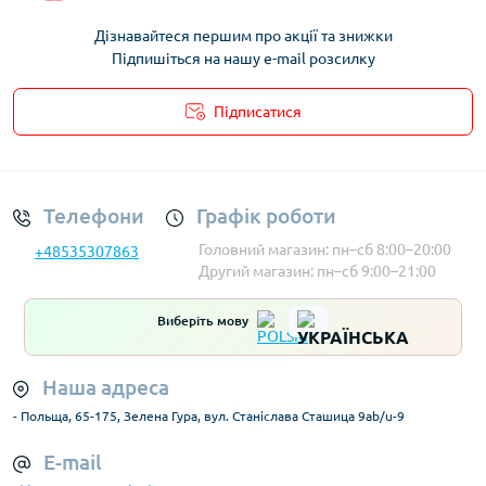
Дізнавайтеся першим про акції та знижки
Підпишіться на нашу e-mail розсилку
Підписатися
Умови облікового запису
Телефони
Графік роботи
Головний магазин: пн–сб 8:00–20:00
+48535307863
Другий магазин: пн–сб 9:00–21:00
Виберіть мову
Наша адреса
- Польща, 65-175, Зелена Гура, вул. Станіслава Сташица 9ab/u-9
E-mail