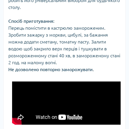
робить його універсальним вибором для будь-якого
столу.
Спосіб приготування:
Перець помістити в кастрюлю замороженим.
Зробити зажарку з моркви, цибулі, за бажання
можна додати сметану, томатну пасту. Залити
водою щоб закрило верх перців і тушкувати в
розмороженному стані 40 хв, в замороженому стані
2 год. на малому вогні.
Не дозволено повторно заморожувати.