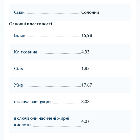
Смак
Солоний
Основні властивості
Білок
15,98
Клітковина
4,33
Сіль
1,83
Жир
17,67
включаючи цукри
8,08
включаючи насичені жирні
4,07
кислоти