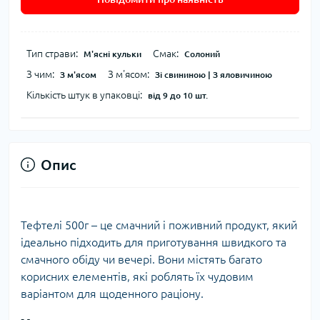
Тип страви:
Смак:
М'ясні кульки
Солоний
З чим:
З м'ясом:
З м'ясом
Зі свининою | З яловичиною
Кількість штук в упаковці:
від 9 до 10 шт.
Опис
Тефтелі 500г – це смачний і поживний продукт, який
ідеально підходить для приготування швидкого та
смачного обіду чи вечері. Вони містять багато
корисних елементів, які роблять їх чудовим
варіантом для щоденного раціону.