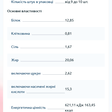
Кількість штук в упаковці
від 9 до 10 шт.
Основні властивості
Білок
12,85
Клітковина
0,81
Сіль
1,67
Жир
20,06
включаючи цукри
2,62
включаючи насичені жирні
15,3
кислоти
621,11 кДж 163,45
Енергетична цінність
ккал