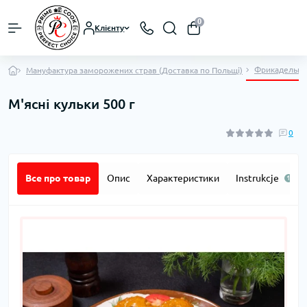
0
Клієнту
Фрикадельки
Мануфактура заморожених страв (Доставка по Польщі)
М'ясні кульки 500 г
0
Все про товар
Опис
Характеристики
Instrukcje
1