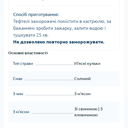
Спосіб приготування:
Тефтелі заморожені помістити в кастрюлю, за
бажанням зробити зажарку, залити водою і
тушкувати 25 хв.
Не дозволено повторно заморожувати.
Основні властивості
Тип страви
М'ясні кульки
Смак
Солоний
З чим
З м'ясом
Зі свининою | З
З м'ясом
яловичиною