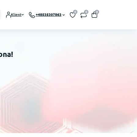
0
0
0
Klient
+48535307863
ona!