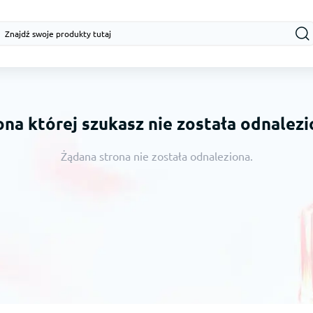
ona której szukasz nie została odnalezi
Żądana strona nie została odnaleziona.