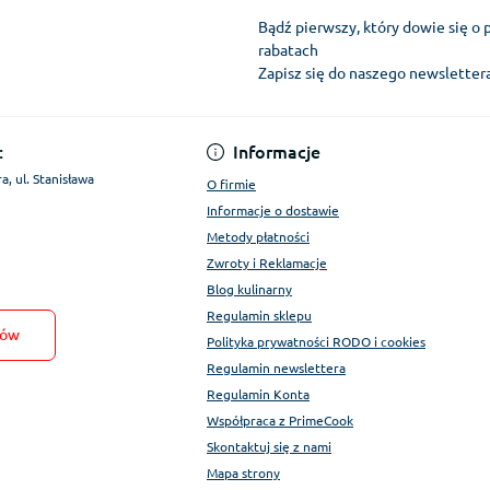
Bądź pierwszy, który dowie się o 
rabatach
Zapisz się do naszego newslette
Regulamin Konta
:
Informacje
a, ul. Stanisława
O firmie
Informacje o dostawie
Metody płatności
Zwroty i Reklamacje
Blog kulinarny
Regulamin sklepu
tów
Polityka prywatności RODO i cookies
Regulamin newslettera
Regulamin Konta
Współpraca z PrimeCook
Skontaktuj się z nami
Mapa strony