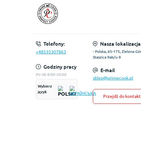
Telefony:
Nasza lokalizacja
+48535307863
- Polska, 65-175, Zielona Gór
Staszica 9ab/u-9
Godziny pracy
E-mail
Pn–Sb 8:00–20:00
sklep@primecook.pl
Wybierz
język
Przejdź do kontak