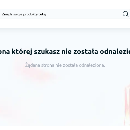
ona której szukasz nie została odnalezi
Żądana strona nie została odnaleziona.