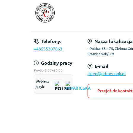
Telefony:
Nasza lokalizacja
+48535307863
- Polska, 65-175, Zielona Gór
Staszica 9ab/u-9
Godziny pracy
E-mail
Pn–Sb 8:00–20:00
sklep@primecook.pl
Wybierz
język
Przejdź do kontak