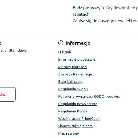
Bądź pierwszy, który dowie się o 
rabatach
Zapisz się do naszego newslette
Regulamin Konta
:
Informacje
a, ul. Stanisława
O firmie
Informacje o dostawie
Metody płatności
Zwroty i Reklamacje
Blog kulinarny
Regulamin sklepu
tów
Polityka prywatności RODO i cookies
Regulamin newslettera
Regulamin Konta
Współpraca z PrimeCook
Skontaktuj się z nami
Mapa strony