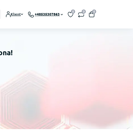
0
0
0
Klient
+48535307863
ona!