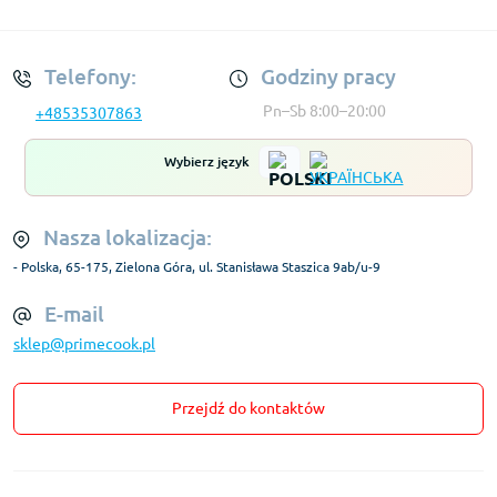
Regulamin Konta
Telefony:
Godziny pracy
Pn–Sb 8:00–20:00
+48535307863
Wybierz język
Nasza lokalizacja:
- Polska, 65-175, Zielona Góra, ul. Stanisława Staszica 9ab/u-9
E-mail
sklep@primecook.pl
Przejdź do kontaktów