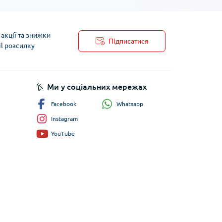
акції та знижки
Підписатися
il розсилку
пису
Ми у соціальних мережах
Whatsapp
Facebook
Instagram
YouTube