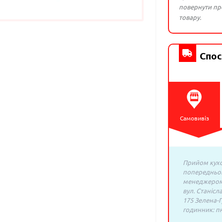
повернути про
товару.
Спос
Самовивіз
Прийом кухо
попередньо
менеджером:
вул. Станісл
175 Зелена-Г
годинник: пн.