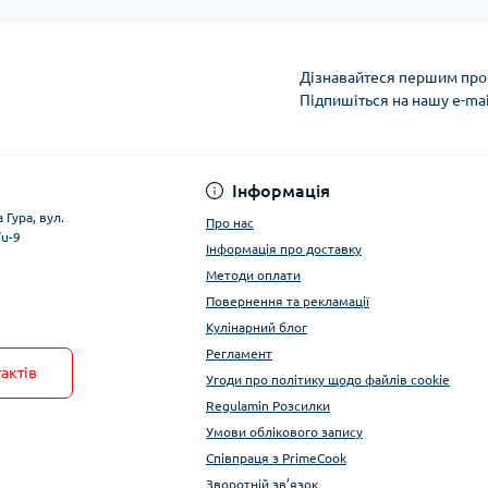
Дізнавайтеся першим про 
Підпишіться на нашу e-ma
Умови облікового за
Інформація
 Гура, вул.
Про нас
/u-9
Інформація про доставку
Методи оплати
Повернення та рекламації
Кулінарний блог
Регламент
актів
Угоди про політику щодо файлів cookie
Regulamin Розсилки
Умови облікового запису
Співпраця з PrimeCook
Зворотній зв’язок