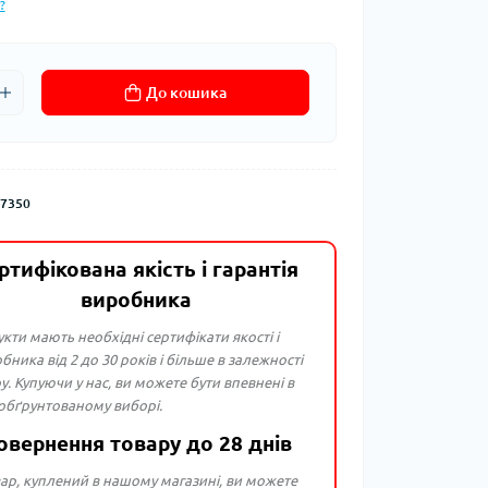
?
До кошика
7350
ртифікована якість і гарантія
виробника
укти мають необхідні сертифікати якості і
бника від 2 до 30 років і більше в залежності
ру. Купуючи у нас, ви можете бути впевнені в
 обґрунтованому виборі.
овернення товару до 28 днів
ар, куплений в нашому магазині, ви можете