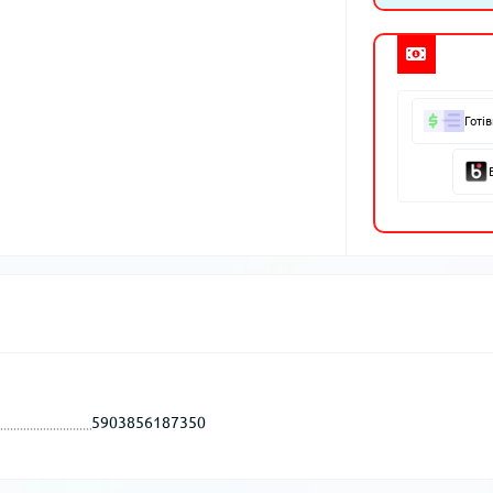
Готі
5903856187350