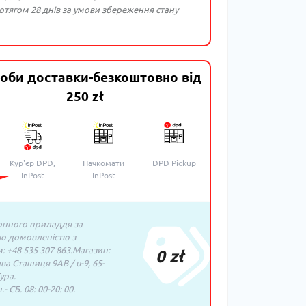
тягом 28 днів за умови збереження стану
оби доставки-безкоштовно від
250 zł
Кур'єр DPD,
Пачкомати
DPD Pickup
InPost
InPost
нного приладдя за
ю домовленістю з
 +48 535 307 863.Магазин:
0 zł
ава Сташиця 9AB / u-9, 65-
ура.
- СБ. 08: 00-20: 00.