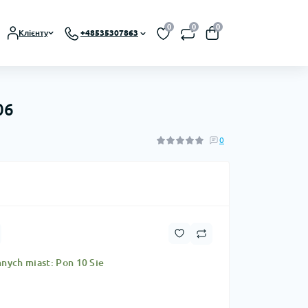
0
0
0
Клієнту
+48535307863
06
0
nych miast: Pon 10 Sie