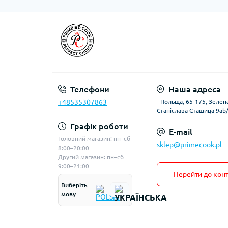
Телефони
Наша адреса
+48535307863
- Польща, 65-175, Зелена
Станіслава Сташица 9ab
Графік роботи
E-mail
Головний магазин: пн–сб
sklep@primecook.pl
8:00–20:00
Другий магазин: пн–сб
9:00–21:00
Перейти до конт
Виберіть
мову