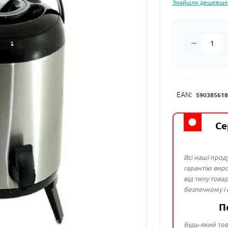
Знайшли дешевше
EAN:
590385618
Се
Всі наші прод
гарантію виро
від типу това
безпечному і
П
Будь-який тов