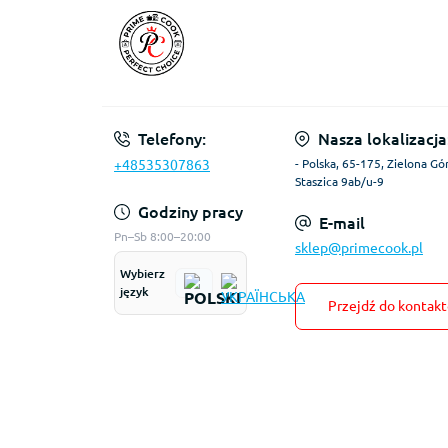
Telefony:
Nasza lokalizacja
+48535307863
- Polska, 65-175, Zielona Gór
Staszica 9ab/u-9
Godziny pracy
E-mail
Pn–Sb 8:00–20:00
sklep@primecook.pl
Wybierz
język
Przejdź do kontak