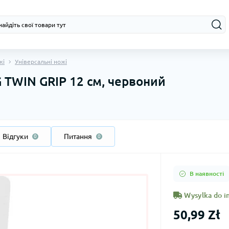
жі
Універсальні ножі
 TWIN GRIP 12 см, червоний
Відгуки
Питання
0
0
В наявності
Wysylka do in
50,99 Zł