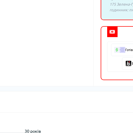
175 Зелена-Г
годинник: пн.
Готі
30 років