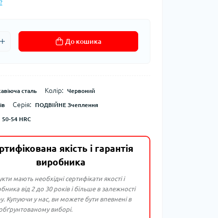
?
До кошика
Колір:
авіюча сталь
Червоний
Серія:
ів
ПОДВІЙНЕ Зчеплення
50-54 HRC
ртифікована якість і гарантія
виробника
укти мають необхідні сертифікати якості і
бника від 2 до 30 років і більше в залежності
ру. Купуючи у нас, ви можете бути впевнені в
 обґрунтованому виборі.