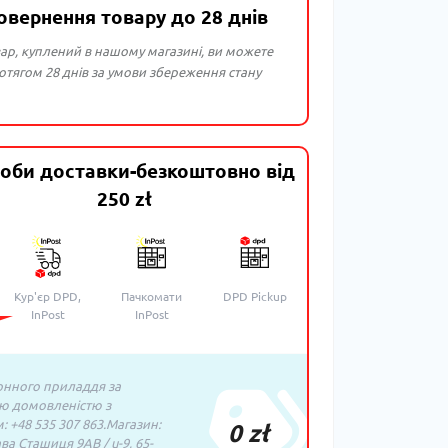
овернення товару до 28 днів
ар, куплений в нашому магазині, ви можете
тягом 28 днів за умови збереження стану
оби доставки-безкоштовно від
250 zł
Кур'єр DPD,
Пачкомати
DPD Pickup
InPost
InPost
нного приладдя за
ю домовленістю з
 +48 535 307 863.Магазин:
0 zł
ава Сташиця 9AB / u-9, 65-