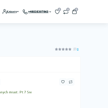
0
0
0
Клієнту
+48535307863
0
nych miast: Pt 7 Sie