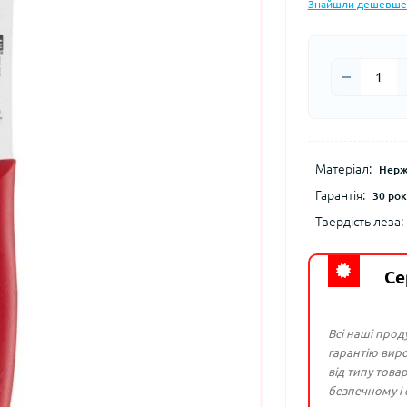
Знайшли дешевше
Матеріал:
Нерж
Гарантія:
30 рок
Твердість леза:
Се
Всі наші прод
гарантію виро
від типу това
безпечному і