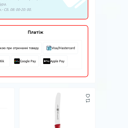
ура.
- СБ. 08: 00-20: 00.
Платіж
вкою при отриманні товару
Visa/Mastercard
Blik
Google Pay
Apple Pay