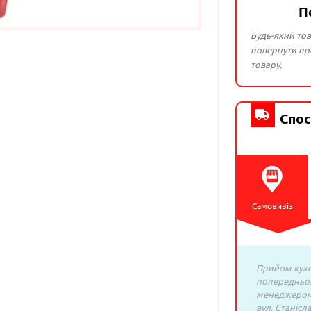
П
Будь-який тов
повернути про
товару.
Спос
Самовивіз
Прийом кухо
попередньо
менеджером:
вул. Станісл