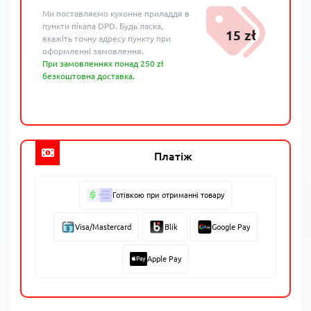
Ми поставляємо кухонне приладдя в
пункти пікапа DPD. Будь ласка,
15 zł
вкажіть точну адресу пункту при
оформленні замовлення.
При замовленнях понад 250 zł
безкоштовна доставка.
Платіж
Готівкою при отриманні товару
Visa/Mastercard
Blik
Google Pay
Apple Pay