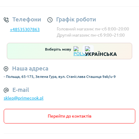
Телефони
Графік роботи
Головний магазин: пн–сб 8:00–20:00
+48535307863
Другий магазин: пн–сб 9:00–21:00
Виберіть мову
Наша адреса
- Польща, 65-175, Зелена Гура, вул. Станіслава Сташица 9ab/u-9
E-mail
sklep@primecook.pl
Перейти до контактів