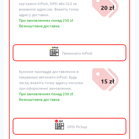
кур'єрами InPost, DPD або GLS за
20 zł
вказаною адресою. Вкажіть точну
адресу доставки.
При замовленнях понад 250 zł
безкоштовна доставка.
Пачкомати InPost
Кухонне приладдя доставляємо в
пакувальні автомати InPost. Будь
15 zł
ласка, вкажіть точну адресу посилки
при оформленні замовлення.
При замовленнях понад 250 zł
безкоштовна доставка.
DPD Pickup