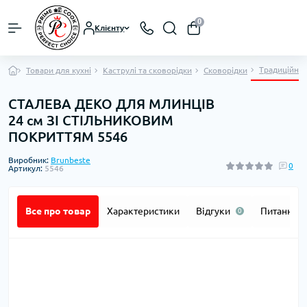
0
Клієнту
Традиційні 
Товари для кухні
Каструлі та сковорідки
Сковорідки
СТАЛЕВА ДЕКО ДЛЯ МЛИНЦІВ
24 см ЗІ СТІЛЬНИКОВИМ
ПОКРИТТЯМ 5546
Виробник:
Brunbeste
0
Артикул:
5546
Все про товар
Характеристики
Відгуки
Питання
0