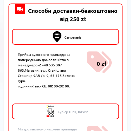
Способи доставки-безкоштовно
від 250 zł
Самовивіз
Прийом кухонного приладдя за
попередньою домовленістю з
0 zł
менеджером: +48 535 307
863.Магазин: вул. Станіслава
Сташиця 9AB / u-9, 65-175 Зелена-
Гура.
годинник: пн.- СБ. 08: 00-20: 00.
Кур'єр DPD, InPost
Ми доставляємо кухонне приладдя