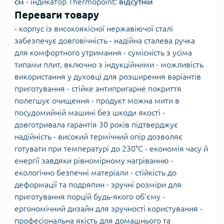
см
- індикатор Thermopoint:
відсутній
Переваги товару
- корпус із високоякісної нержавіючої сталі
забезпечує довговічність - надійна сталева ручка
для комфортного утримання - сумісність з усіма
типами плит, включно з індукційними - можливість
використання у духовці для розширення варіантів
приготування - стійке антипригарне покриття
полегшує очищення - продукт можна мити в
посудомийній машині без шкоди якості -
довготривала гарантія 30 років підтверджує
надійність - високий термічний опір дозволяє
готувати при температурі до 230°C - економія часу й
енергії завдяки рівномірному нагріванню -
екологічно безпечні матеріали - стійкість до
деформації та подряпин - зручні розміри для
приготування порцій будь-якого об’єму -
ергономічний дизайн для зручності користування -
професіональна якість для домашнього та