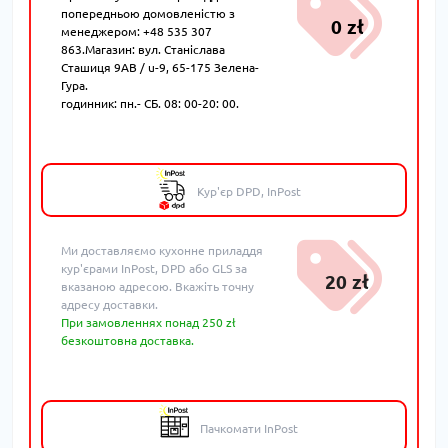
попередньою домовленістю з
0 zł
менеджером: +48 535 307
863.Магазин: вул. Станіслава
Сташиця 9AB / u-9, 65-175 Зелена-
Гура.
годинник: пн.- СБ. 08: 00-20: 00.
Кур'єр DPD, InPost
Ми доставляємо кухонне приладдя
кур'єрами InPost, DPD або GLS за
20 zł
вказаною адресою. Вкажіть точну
адресу доставки.
При замовленнях понад 250 zł
безкоштовна доставка.
Пачкомати InPost