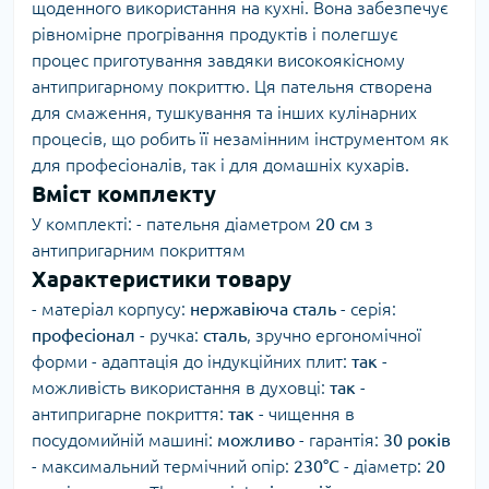
щоденного використання на кухні. Вона забезпечує
рівномірне прогрівання продуктів і полегшує
процес приготування завдяки високоякісному
антипригарному покриттю. Ця пательня створена
для смаження, тушкування та інших кулінарних
процесів, що робить її незамінним інструментом як
для професіоналів, так і для домашніх кухарів.
Вміст комплекту
У комплекті: - пательня діаметром
20 см
з
антипригарним покриттям
Характеристики товару
- матеріал корпусу:
нержавіюча сталь
- серія:
професіонал
- ручка:
сталь
, зручно ергономічної
форми - адаптація до індукційних плит:
так
-
можливість використання в духовці:
так
-
антипригарне покриття:
так
- чищення в
посудомийній машині:
можливо
- гарантія:
30 років
- максимальний термічний опір:
230°C
- діаметр:
20