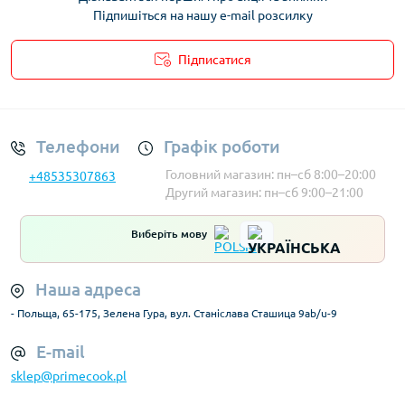
Підпишіться на нашу e-mail розсилку
Підписатися
Умови облікового запису
Телефони
Графік роботи
Головний магазин: пн–сб 8:00–20:00
+48535307863
Другий магазин: пн–сб 9:00–21:00
Виберіть мову
Наша адреса
- Польща, 65-175, Зелена Гура, вул. Станіслава Сташица 9ab/u-9
E-mail
sklep@primecook.pl