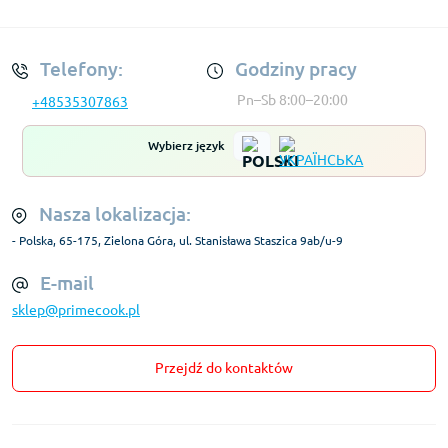
Regulamin Konta
Telefony:
Godziny pracy
Pn–Sb 8:00–20:00
+48535307863
Wybierz język
Nasza lokalizacja:
- Polska, 65-175, Zielona Góra, ul. Stanisława Staszica 9ab/u-9
E-mail
sklep@primecook.pl
Przejdź do kontaktów