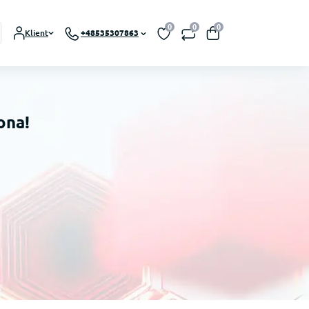
0
0
0
Klient
+48535307863
ona!