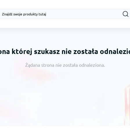
ona której szukasz nie została odnalezi
Żądana strona nie została odnaleziona.