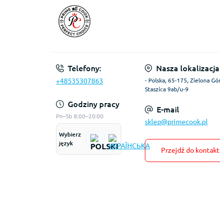
Telefony:
Nasza lokalizacja
+48535307863
- Polska, 65-175, Zielona Gór
Staszica 9ab/u-9
Godziny pracy
E-mail
Pn–Sb 8:00–20:00
sklep@primecook.pl
Wybierz
język
Przejdź do kontak