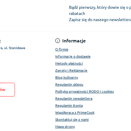
Bądź pierwszy, który dowie się o 
rabatach
Zapisz się do naszego newslette
Regulamin Konta
:
Informacje
a, ul. Stanisława
O firmie
Informacje o dostawie
Metody płatności
Zwroty i Reklamacje
Blog kulinarny
Regulamin sklepu
tów
Polityka prywatności RODO i cookies
Regulamin newslettera
Regulamin Konta
Współpraca z PrimeCook
Skontaktuj się z nami
Mapa strony