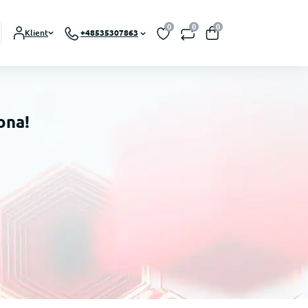
0
0
0
Klient
+48535307863
ona!