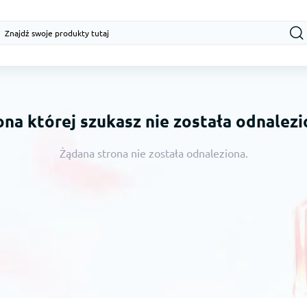
ona której szukasz nie została odnalezi
Żądana strona nie została odnaleziona.