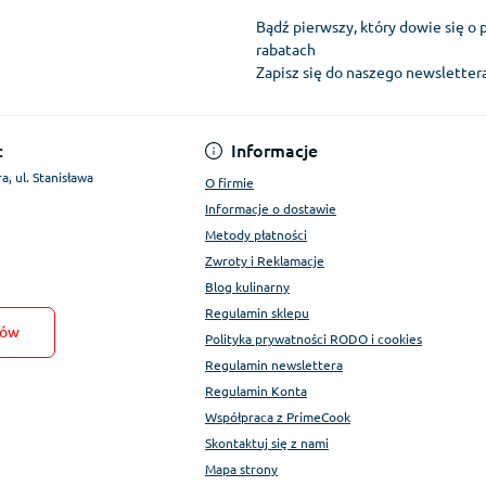
Bądź pierwszy, który dowie się o 
rabatach
Zapisz się do naszego newslette
Regulamin Konta
:
Informacje
a, ul. Stanisława
O firmie
Informacje o dostawie
Metody płatności
Zwroty i Reklamacje
Blog kulinarny
Regulamin sklepu
tów
Polityka prywatności RODO i cookies
Regulamin newslettera
Regulamin Konta
Współpraca z PrimeCook
Skontaktuj się z nami
Mapa strony