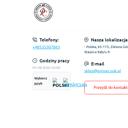
Telefony:
Nasza lokalizacja
+48535307863
- Polska, 65-175, Zielona Gór
Staszica 9ab/u-9
Godziny pracy
E-mail
Pn–Sb 8:00–20:00
sklep@primecook.pl
Wybierz
język
Przejdź do kontak