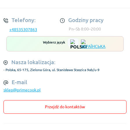
Regulamin Konta
Telefony:
Godziny pracy
Pn–Sb 8:00–20:00
+48535307863
Wybierz język
Nasza lokalizacja:
- Polska, 65-175, Zielona Góra, ul. Stanisława Staszica 9ab/u-9
E-mail
sklep@primecook.pl
Przejdź do kontaktów