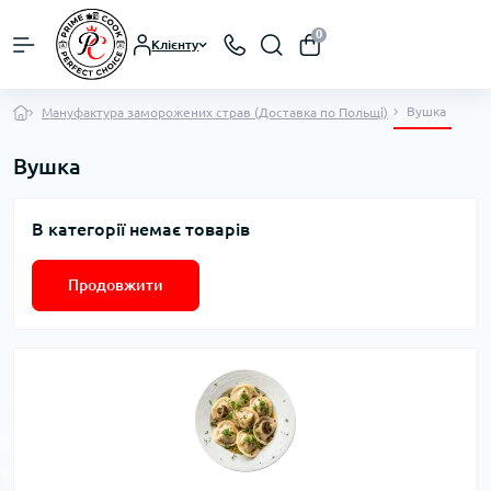
0
Клієнту
Вушка
Мануфактура заморожених страв (Доставка по Польщі)
Вушка
В категорії немає товарів
Продовжити