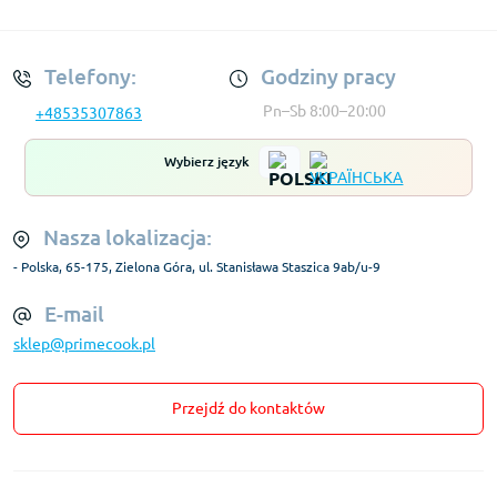
Regulamin Konta
Telefony:
Godziny pracy
Pn–Sb 8:00–20:00
+48535307863
Wybierz język
Nasza lokalizacja:
- Polska, 65-175, Zielona Góra, ul. Stanisława Staszica 9ab/u-9
E-mail
sklep@primecook.pl
Przejdź do kontaktów