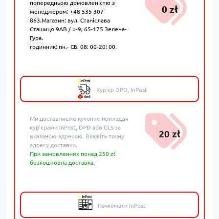
попередньою домовленістю з
0 zł
менеджером: +48 535 307
863.Магазин: вул. Станіслава
Сташиця 9AB / u-9, 65-175 Зелена-
Гура.
годинник: пн.- СБ. 08: 00-20: 00.
Кур'єр DPD, InPost
Ми доставляємо кухонне приладдя
кур'єрами InPost, DPD або GLS за
20 zł
вказаною адресою. Вкажіть точну
адресу доставки.
При замовленнях понад 250 zł
безкоштовна доставка.
Пачкомати InPost