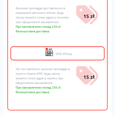
Кухонне приладдя доставляємо в
пакувальні автомати InPost. Будь
15 zł
ласка, вкажіть точну адресу посилки
при оформленні замовлення.
При замовленнях понад 250 zł
безкоштовна доставка.
DPD Pickup
Ми поставляємо кухонне приладдя в
пункти пікапа DPD. Будь ласка,
15 zł
вкажіть точну адресу пункту при
оформленні замовлення.
При замовленнях понад 250 zł
безкоштовна доставка.