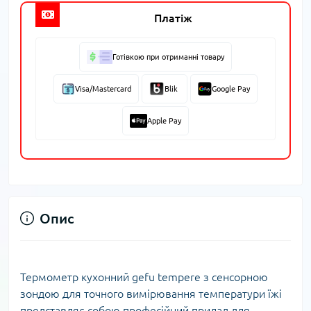
Платіж
Готівкою при отриманні товару
Visa/Mastercard
Blik
Google Pay
Apple Pay
Опис
Термометр кухонний gefu tempere з сенсорною
зондою для точного вимірювання температури їжі
представляє собою професійний прилад для