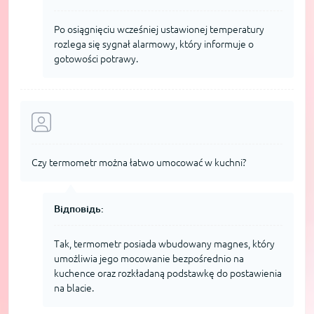
Po osiągnięciu wcześniej ustawionej temperatury
rozlega się sygnał alarmowy, który informuje o
gotowości potrawy.
Czy termometr można łatwo umocować w kuchni?
Відповідь:
Tak, termometr posiada wbudowany magnes, który
umożliwia jego mocowanie bezpośrednio na
kuchence oraz rozkładaną podstawkę do postawienia
na blacie.