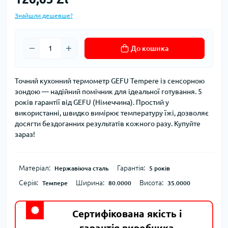
Знайшли дешевше?
До кошика
Точний кухонний термометр GEFU Tempere із сенсорною
зондою — надійний помічник для ідеальної готування. 5
років гарантії від GEFU (Німеччина). Простий у
використанні, швидко вимірює температуру їжі, дозволяє
досягти бездоганних результатів кожного разу. Купуйте
зараз!
Матеріал:
Гарантія:
Нержавіюча сталь
5 років
Серія:
Ширина:
Висота:
Темпере
80.0000
35.0000
Сертифікована якість і
гарантія виробника