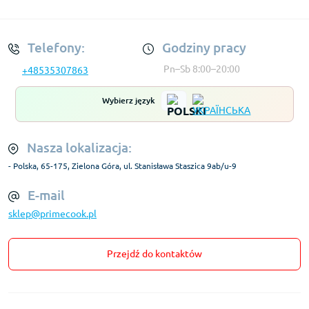
Regulamin Konta
Telefony:
Godziny pracy
Pn–Sb 8:00–20:00
+48535307863
Wybierz język
Nasza lokalizacja:
- Polska, 65-175, Zielona Góra, ul. Stanisława Staszica 9ab/u-9
E-mail
sklep@primecook.pl
Przejdź do kontaktów