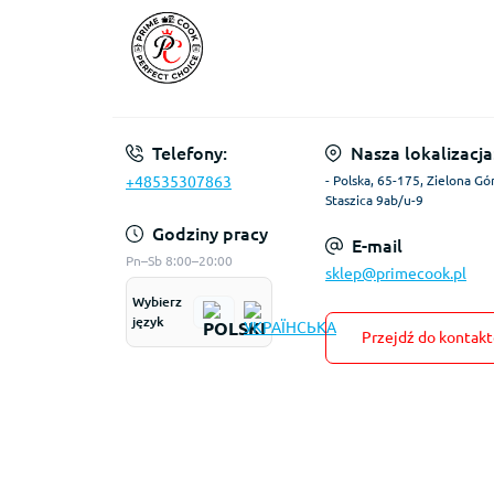
Telefony:
Nasza lokalizacja
+48535307863
- Polska, 65-175, Zielona Gór
Staszica 9ab/u-9
Godziny pracy
E-mail
Pn–Sb 8:00–20:00
sklep@primecook.pl
Wybierz
język
Przejdź do kontak