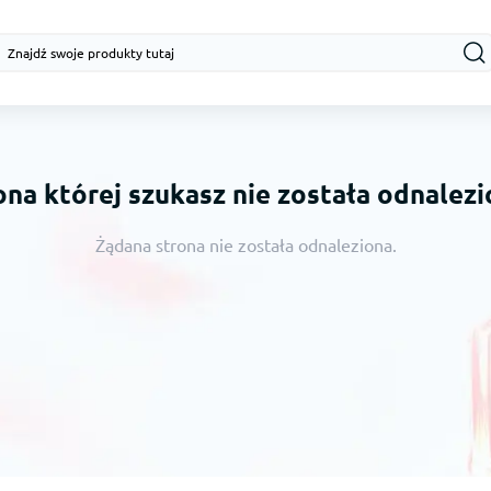
ona której szukasz nie została odnalezi
Żądana strona nie została odnaleziona.