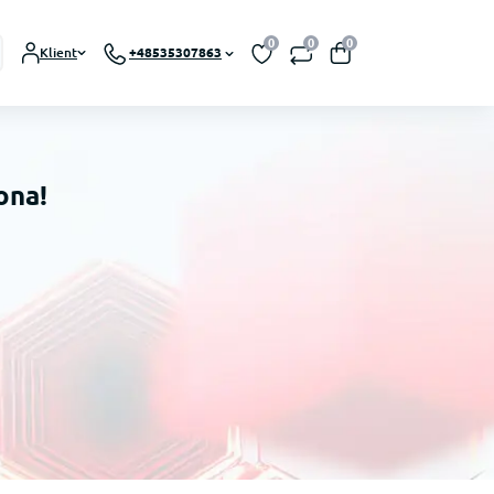
0
0
0
Klient
+48535307863
ona!