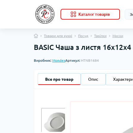
Каталог товарів
Товари для кухні
Посуд
Тарілки
Миски
BASIC Чаша з листя 16x12x4
Виробник:
Mondex
Артикул:
HTNB1684
Все про товар
Опис
Характер