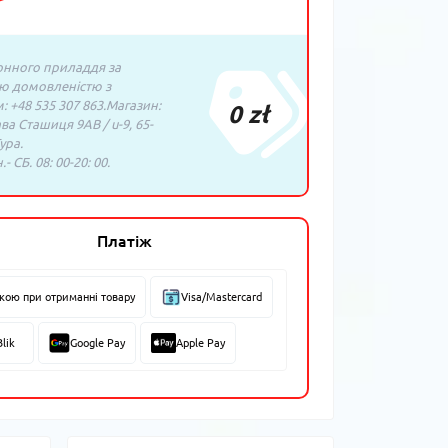
нного приладдя за
ю домовленістю з
 +48 535 307 863.Магазин:
0 zł
ава Сташиця 9AB / u-9, 65-
ура.
- СБ. 08: 00-20: 00.
Платіж
вкою при отриманні товару
Visa/Mastercard
Blik
Google Pay
Apple Pay