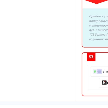
Прийом кухо
попередньо
менеджером:
вул. Станісл
175 Зелена-Г
годинник: пн.
Готі