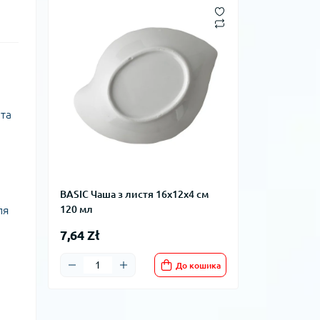
 та
BASIC Чаша з листя 16x12x4 см
ля
120 мл
7,64 Zł
До кошика