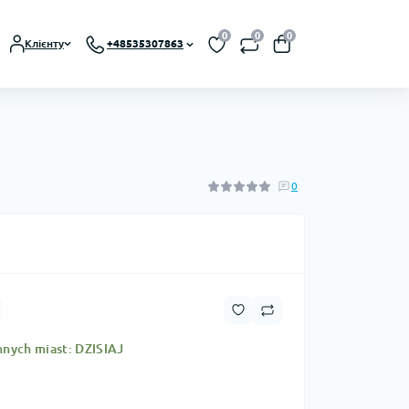
0
0
0
Клієнту
+48535307863
0
nnych miast: DZISIAJ