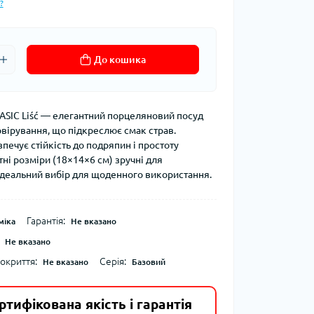
?
До кошика
SIC Liść — елегантний порцеляновий посуд
рвірування, що підкреслює смак страв.
печує стійкість до подряпин і простоту
ні розміри (18×14×6 см) зручні для
Ідеальний вибір для щоденного використання.
Гарантія:
міка
Не вказано
Не вказано
окриття:
Серія:
Не вказано
Базовий
ртифікована якість і гарантія