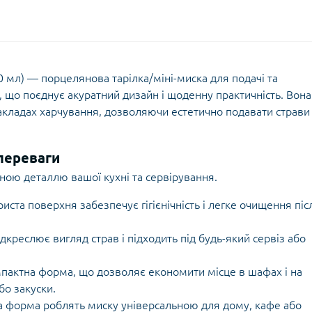
0 мл) — порцелянова тарілка/міні-миска для подачі та
в, що поєднує акуратний дизайн і щоденну практичність. Вона
акладах харчування, дозволяючи естетично подавати страви
переваги
чною деталлю вашої кухні та сервірування.
иста поверхня забезпечує гігієнічність і легке очищення піс
дкреслює вигляд страв і підходить під будь-який сервіз або
мпактна форма, що дозволяє економити місце в шафах і на
бо закуски.
чна форма роблять миску універсальною для дому, кафе або