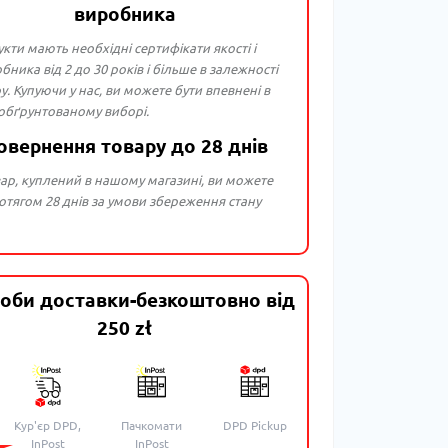
виробника
укти мають необхідні сертифікати якості і
бника від 2 до 30 років і більше в залежності
ру. Купуючи у нас, ви можете бути впевнені в
 обґрунтованому виборі.
овернення товару до 28 днів
ар, куплений в нашому магазині, ви можете
тягом 28 днів за умови збереження стану
оби доставки-безкоштовно від
250 zł
Кур'єр DPD,
Пачкомати
DPD Pickup
InPost
InPost