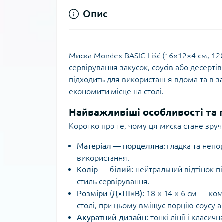
Опис
Миска Mondex BASIC Liść (16×12×4 см, 12
сервірування закусок, соусів або десерті
підходить для використання вдома та в з
економити місце на столі.
Найважливіші особливості та 
Коротко про те, чому ця миска стане зру
Матеріал — порцеляна:
гладка та непор
використання.
Колір — білий:
нейтральний відтінок пі
стиль сервірування.
Розміри (Д×Ш×В):
18 × 14 × 6 см — ко
столі, при цьому вміщує порцію соусу а
Акуратний дизайн:
тонкі лінії і класи