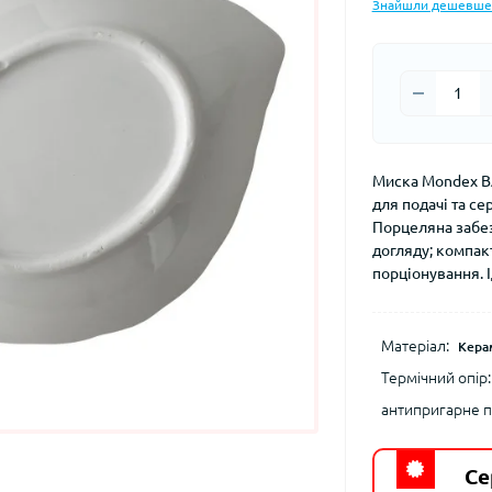
Знайшли дешевше
Миска Mondex BA
для подачі та се
Порцеляна забез
догляду; компакт
порціонування. 
Матеріал:
Кера
Термічний опір:
антипригарне п
Се