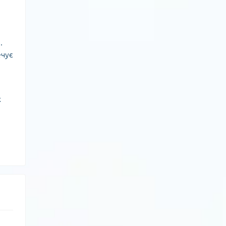
.
ечує
х