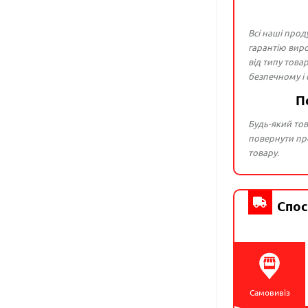
Всі наші прод
гарантію виро
від типу това
безпечному і
П
Будь-який тов
повернути про
товару.
Спос
Самовивіз