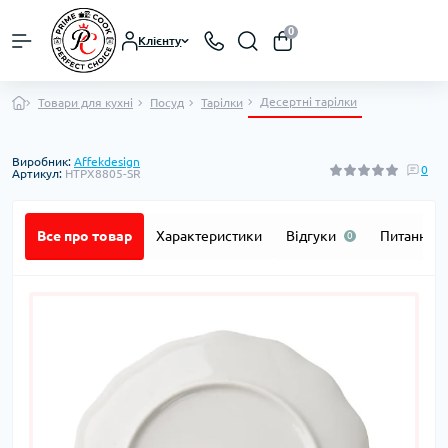
0
Клієнту
Десертні тарілки
Товари для кухні
Посуд
Тарілки
Виробник:
Affekdesign
0
Артикул:
HTPX8805-SR
Все про товар
Характеристики
Відгуки
Питання
0