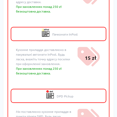
адресу доставки.
При замовленнях понад 250 zł
безкоштовна доставка.
Пачкомати InPost
Кухонне приладдя доставляємо в
пакувальні автомати InPost. Будь
15 zł
ласка, вкажіть точну адресу посилки
при оформленні замовлення.
При замовленнях понад 250 zł
безкоштовна доставка.
DPD Pickup
Ми поставляємо кухонне приладдя в
пункти пікапа DPD. Будь ласка,