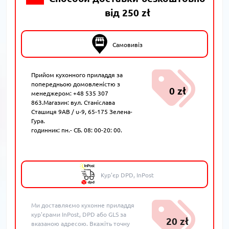
від 250 zł
Самовивіз
Прийом кухонного приладдя за
попередньою домовленістю з
0 zł
менеджером: +48 535 307
863.Магазин: вул. Станіслава
Сташиця 9AB / u-9, 65-175 Зелена-
Гура.
годинник: пн.- СБ. 08: 00-20: 00.
Кур'єр DPD, InPost
Ми доставляємо кухонне приладдя
кур'єрами InPost, DPD або GLS за
20 zł
вказаною адресою. Вкажіть точну