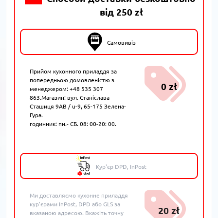
від 250 zł
Самовивіз
Прийом кухонного приладдя за
попередньою домовленістю з
0 zł
менеджером: +48 535 307
863.Магазин: вул. Станіслава
Сташиця 9AB / u-9, 65-175 Зелена-
Гура.
годинник: пн.- СБ. 08: 00-20: 00.
Кур'єр DPD, InPost
Ми доставляємо кухонне приладдя
кур'єрами InPost, DPD або GLS за
20 zł
вказаною адресою. Вкажіть точну