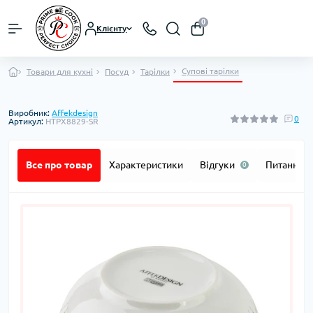
0
Клієнту
Супові тарілки
Товари для кухні
Посуд
Тарілки
Виробник:
Affekdesign
0
Артикул:
HTPX8829-SR
Все про товар
Характеристики
Відгуки
Питання
0