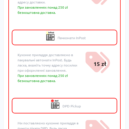
адресу доставки.
При замовленнях понад 250 zł
безкоштовна доставка.
Пачкомати InPost
Кухонне приладдя доставляємо в
пакувальні автомати InPost. Будь
15 zł
ласка, вкажіть точну адресу посилки
при оформленні замовлення.
При замовленнях понад 250 zł
безкоштовна доставка.
DPD Pickup
Ми поставляємо кухонне приладдя в
пункти пікапа DPD. Будь ласка,