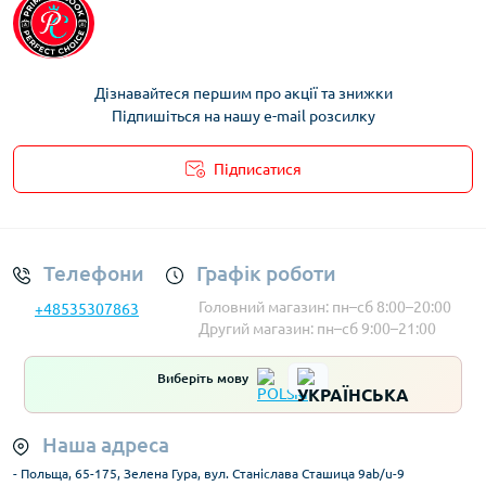
Дізнавайтеся першим про акції та знижки
Підпишіться на нашу e-mail розсилку
Підписатися
Умови облікового запису
Телефони
Графік роботи
Головний магазин: пн–сб 8:00–20:00
+48535307863
Другий магазин: пн–сб 9:00–21:00
Виберіть мову
Наша адреса
- Польща, 65-175, Зелена Гура, вул. Станіслава Сташица 9ab/u-9