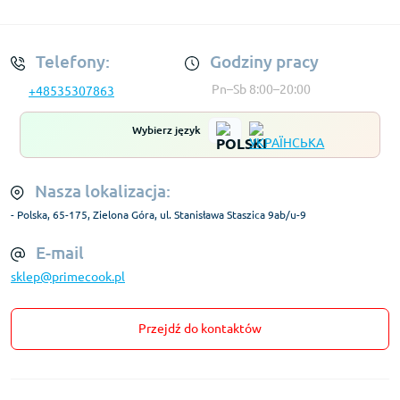
Regulamin Konta
Telefony:
Godziny pracy
Pn–Sb 8:00–20:00
+48535307863
Wybierz język
Nasza lokalizacja:
- Polska, 65-175, Zielona Góra, ul. Stanisława Staszica 9ab/u-9
E-mail
sklep@primecook.pl
Przejdź do kontaktów