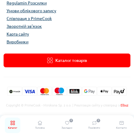
Regulamin Розсилки
Умови облікового запису
Співпраця з PrimeCook
Зворотній зв’язок
Карта сайту
Виробники
Каталог товарів
Copyright © PrimeCook - Mirokana Sp. z o.o. | Реалізація сайту у співпраці з
Elbuz
0
0
Каталог
Головна
Закладки
Порівняти
Контакти