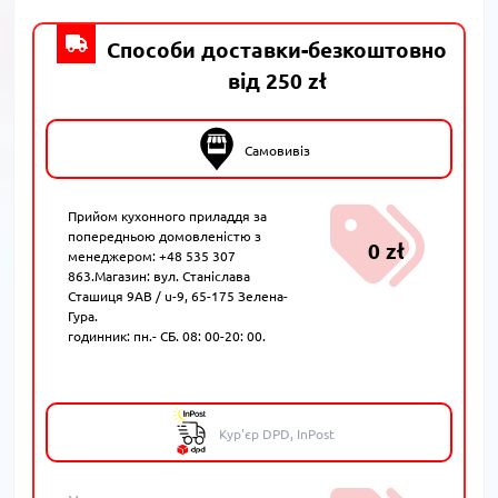
Способи доставки-безкоштовно
від 250 zł
Самовивіз
Прийом кухонного приладдя за
попередньою домовленістю з
0 zł
менеджером: +48 535 307
863.Магазин: вул. Станіслава
Сташиця 9AB / u-9, 65-175 Зелена-
Гура.
годинник: пн.- СБ. 08: 00-20: 00.
Кур'єр DPD, InPost