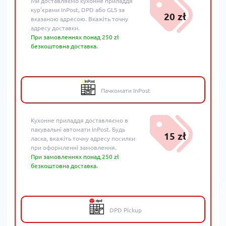
Ми доставляємо кухонне приладдя
кур'єрами InPost, DPD або GLS за
20 zł
вказаною адресою. Вкажіть точну
адресу доставки.
При замовленнях понад 250 zł
безкоштовна доставка.
Пачкомати InPost
Кухонне приладдя доставляємо в
пакувальні автомати InPost. Будь
15 zł
ласка, вкажіть точну адресу посилки
при оформленні замовлення.
При замовленнях понад 250 zł
безкоштовна доставка.
DPD Pickup