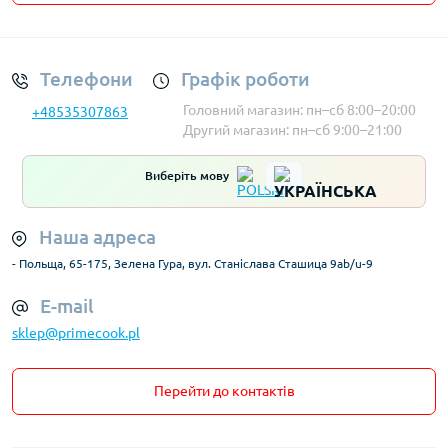
Умови облікового запису
Телефони
Графік роботи
Головний магазин: пн–сб 8:00–20:00
+48535307863
Другий магазин: пн–сб 9:00–21:00
Виберіть мову
Наша адреса
- Польща, 65-175, Зелена Гура, вул. Станіслава Сташица 9ab/u-9
E-mail
sklep@primecook.pl
Перейти до контактів