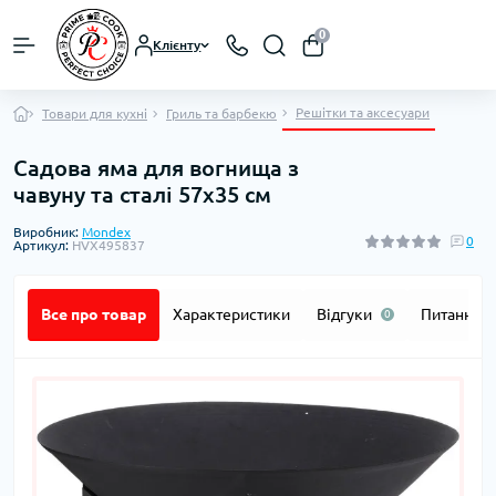
0
Клієнту
Решітки та аксесуари
Товари для кухні
Гриль та барбекю
Садова яма для вогнища з
чавуну та сталі 57x35 см
Виробник:
Mondex
0
Артикул:
HVX495837
Все про товар
Характеристики
Відгуки
Питання
0