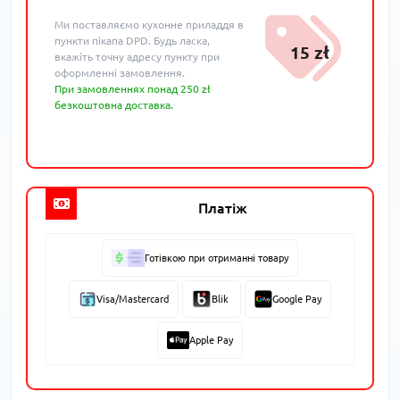
Ми поставляємо кухонне приладдя в
пункти пікапа DPD. Будь ласка,
15 zł
вкажіть точну адресу пункту при
оформленні замовлення.
При замовленнях понад 250 zł
безкоштовна доставка.
Платіж
Готівкою при отриманні товару
Visa/Mastercard
Blik
Google Pay
Apple Pay