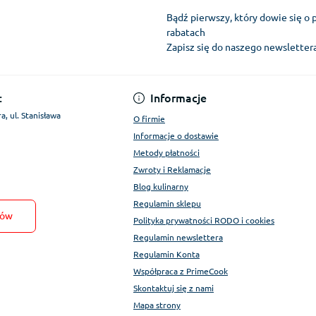
Bądź pierwszy, który dowie się o 
rabatach
Zapisz się do naszego newslette
Regulamin Konta
:
Informacje
a, ul. Stanisława
O firmie
Informacje o dostawie
Metody płatności
Zwroty i Reklamacje
Blog kulinarny
Regulamin sklepu
tów
Polityka prywatności RODO i cookies
Regulamin newslettera
Regulamin Konta
Współpraca z PrimeCook
Skontaktuj się z nami
Mapa strony