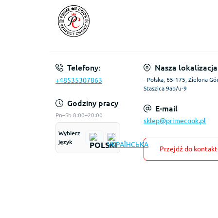
Telefony:
Nasza lokalizacja
+48535307863
- Polska, 65-175, Zielona Gór
Staszica 9ab/u-9
Godziny pracy
E-mail
Pn–Sb 8:00–20:00
sklep@primecook.pl
Wybierz
język
Przejdź do kontak