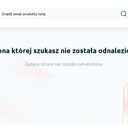
ona której szukasz nie została odnalezi
Żądana strona nie została odnaleziona.