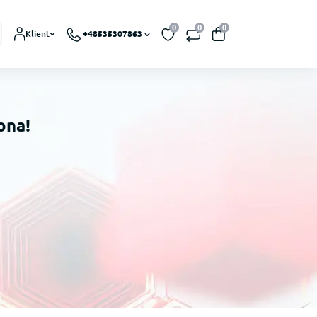
0
0
0
Klient
+48535307863
ona!