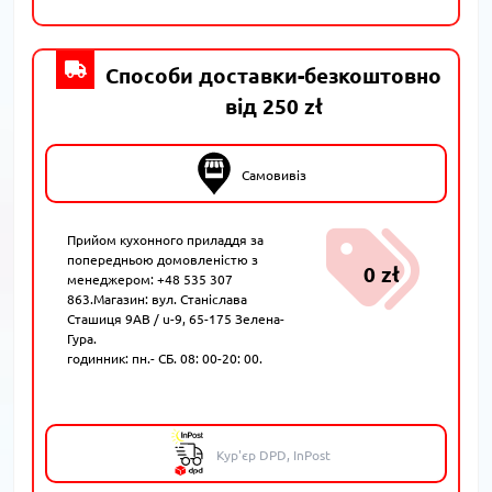
Способи доставки-безкоштовно
від 250 zł
Самовивіз
Прийом кухонного приладдя за
попередньою домовленістю з
0 zł
менеджером: +48 535 307
863.Магазин: вул. Станіслава
Сташиця 9AB / u-9, 65-175 Зелена-
Гура.
годинник: пн.- СБ. 08: 00-20: 00.
Кур'єр DPD, InPost