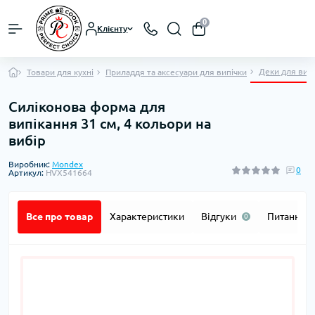
0
Клієнту
Деки для вип
Товари для кухні
Приладдя та аксесуари для випічки
Силіконова форма для
випікання 31 см, 4 кольори на
вибір
Виробник:
Mondex
0
Артикул:
HVX541664
Все про товар
Характеристики
Відгуки
Питання
0