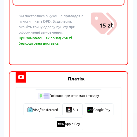
Ми поставляємо кухонне приладдя в
пункти пікапа DPD. Будь ласка,
15 zł
вкажіть точну адресу пункту при
оформленні замовлення.
При замовленнях понад 250 zł
безкоштовна доставка.
Платіж
Готівкою при отриманні товару
Visa/Mastercard
Blik
Google Pay
Apple Pay