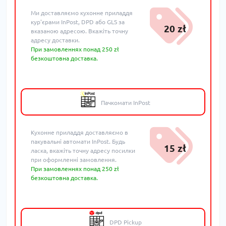
Ми доставляємо кухонне приладдя
кур'єрами InPost, DPD або GLS за
20 zł
вказаною адресою. Вкажіть точну
адресу доставки.
При замовленнях понад 250 zł
безкоштовна доставка.
Пачкомати InPost
Кухонне приладдя доставляємо в
пакувальні автомати InPost. Будь
15 zł
ласка, вкажіть точну адресу посилки
при оформленні замовлення.
При замовленнях понад 250 zł
безкоштовна доставка.
DPD Pickup