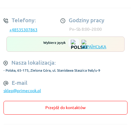
Regulamin Konta
Telefony:
Godziny pracy
Pn–Sb 8:00–20:00
+48535307863
Wybierz język
Nasza lokalizacja:
- Polska, 65-175, Zielona Góra, ul. Stanisława Staszica 9ab/u-9
E-mail
sklep@primecook.pl
Przejdź do kontaktów