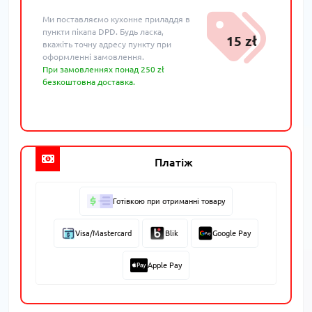
Ми поставляємо кухонне приладдя в
пункти пікапа DPD. Будь ласка,
15 zł
вкажіть точну адресу пункту при
оформленні замовлення.
При замовленнях понад 250 zł
безкоштовна доставка.
Платіж
Готівкою при отриманні товару
Visa/Mastercard
Blik
Google Pay
Apple Pay