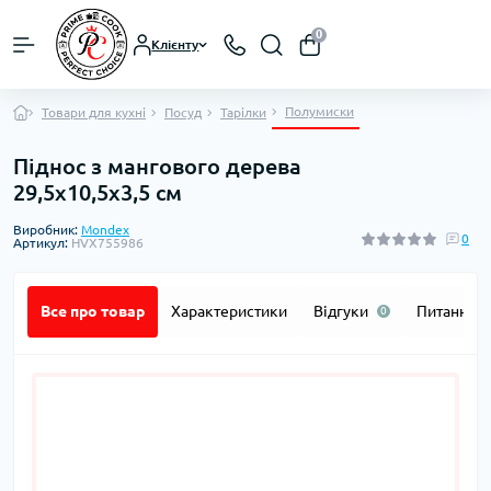
0
Клієнту
Полумиски
Товари для кухні
Посуд
Тарілки
Піднос з мангового дерева
29,5x10,5x3,5 см
Виробник:
Mondex
0
Артикул:
HVX755986
Все про товар
Характеристики
Відгуки
Питання
0