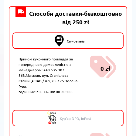
Способи доставки-безкоштовно
від 250 zł
Самовивіз
Прийом кухонного приладдя за
попередньою домовленістю з
0 zł
менеджером: +48 535 307
863.Магазин: вул. Станіслава
Сташиця 9AB / u-9, 65-175 Зелена-
Гура.
годинник: пн.- СБ. 08: 00-20: 00.
Кур'єр DPD, InPost