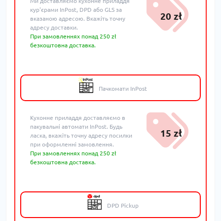
Ми доставляємо кухонне приладдя
кур'єрами InPost, DPD або GLS за
20 zł
вказаною адресою. Вкажіть точну
адресу доставки.
При замовленнях понад 250 zł
безкоштовна доставка.
Пачкомати InPost
Кухонне приладдя доставляємо в
пакувальні автомати InPost. Будь
15 zł
ласка, вкажіть точну адресу посилки
при оформленні замовлення.
При замовленнях понад 250 zł
безкоштовна доставка.
DPD Pickup