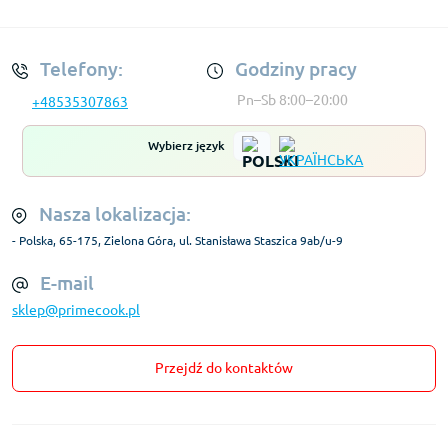
Regulamin Konta
Telefony:
Godziny pracy
Pn–Sb 8:00–20:00
+48535307863
Wybierz język
Nasza lokalizacja:
- Polska, 65-175, Zielona Góra, ul. Stanisława Staszica 9ab/u-9
E-mail
sklep@primecook.pl
Przejdź do kontaktów