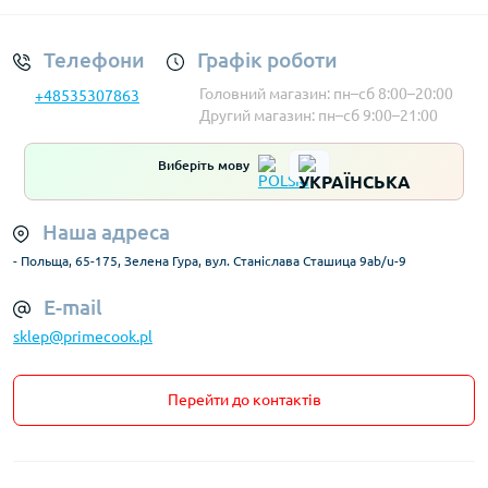
Телефони
Графік роботи
Головний магазин: пн–сб 8:00–20:00
+48535307863
Другий магазин: пн–сб 9:00–21:00
Виберіть мову
Наша адреса
- Польща, 65-175, Зелена Гура, вул. Станіслава Сташица 9ab/u-9
E-mail
sklep@primecook.pl
Перейти до контактів