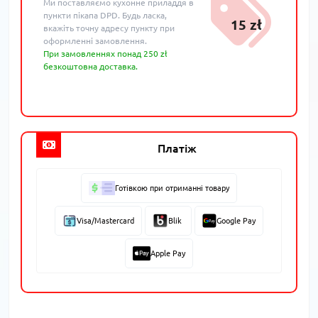
Ми поставляємо кухонне приладдя в
пункти пікапа DPD. Будь ласка,
15 zł
вкажіть точну адресу пункту при
оформленні замовлення.
При замовленнях понад 250 zł
безкоштовна доставка.
Платіж
Готівкою при отриманні товару
Visa/Mastercard
Blik
Google Pay
Apple Pay