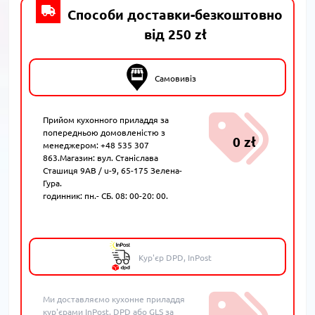
Способи доставки-безкоштовно
від 250 zł
Самовивіз
Прийом кухонного приладдя за
попередньою домовленістю з
0 zł
менеджером: +48 535 307
863.Магазин: вул. Станіслава
Сташиця 9AB / u-9, 65-175 Зелена-
Гура.
годинник: пн.- СБ. 08: 00-20: 00.
Кур'єр DPD, InPost
Ми доставляємо кухонне приладдя
кур'єрами InPost, DPD або GLS за