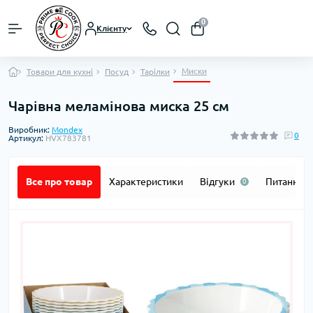
0
Клієнту
Миски
Товари для кухні
Посуд
Тарілки
Чарівна меламінова миска 25 см
Виробник:
Mondex
0
Артикул:
HVX783781
Все про товар
Характеристики
Відгуки
Питання
0