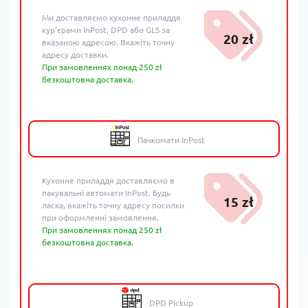
Ми доставляємо кухонне приладдя
кур'єрами InPost, DPD або GLS за
20 zł
вказаною адресою. Вкажіть точну
адресу доставки.
При замовленнях понад 250 zł
безкоштовна доставка.
Пачкомати InPost
Кухонне приладдя доставляємо в
пакувальні автомати InPost. Будь
15 zł
ласка, вкажіть точну адресу посилки
при оформленні замовлення.
При замовленнях понад 250 zł
безкоштовна доставка.
DPD Pickup