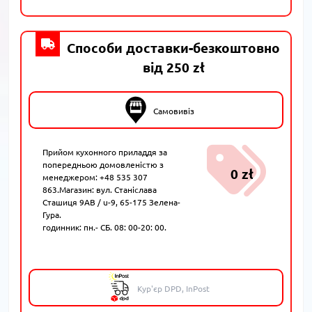
Способи доставки-безкоштовно
від 250 zł
Самовивіз
Прийом кухонного приладдя за
попередньою домовленістю з
0 zł
менеджером: +48 535 307
863.Магазин: вул. Станіслава
Сташиця 9AB / u-9, 65-175 Зелена-
Гура.
годинник: пн.- СБ. 08: 00-20: 00.
Кур'єр DPD, InPost