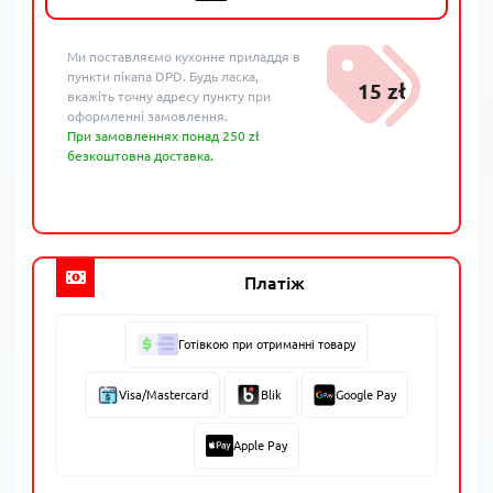
Ми поставляємо кухонне приладдя в
пункти пікапа DPD. Будь ласка,
15 zł
вкажіть точну адресу пункту при
оформленні замовлення.
При замовленнях понад 250 zł
безкоштовна доставка.
Платіж
Готівкою при отриманні товару
Visa/Mastercard
Blik
Google Pay
Apple Pay