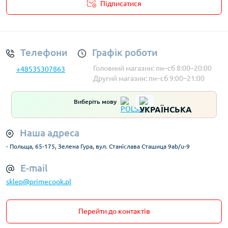
Підписатися
Умови облікового запису
Телефони
Графік роботи
Головний магазин: пн–сб 8:00–20:00
+48535307863
Другий магазин: пн–сб 9:00–21:00
Виберіть мову
Наша адреса
- Польща, 65-175, Зелена Гура, вул. Станіслава Сташица 9ab/u-9
E-mail
sklep@primecook.pl
Перейти до контактів