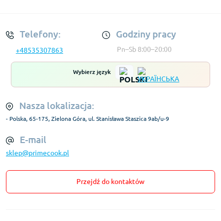
Regulamin Konta
Telefony:
Godziny pracy
Pn–Sb 8:00–20:00
+48535307863
Wybierz język
Nasza lokalizacja:
- Polska, 65-175, Zielona Góra, ul. Stanisława Staszica 9ab/u-9
E-mail
sklep@primecook.pl
Przejdź do kontaktów