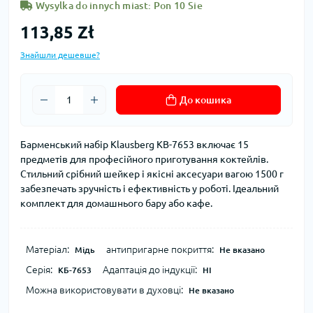
Wysylka do innych miast: Pon 10 Sie
113,85 Zł
Знайшли дешевше?
До кошика
Барменський набір Klausberg KB-7653 включає 15
предметів для професійного приготування коктейлів.
Стильний срібний шейкер і якісні аксесуари вагою 1500 г
забезпечать зручність і ефективність у роботі. Ідеальний
комплект для домашнього бару або кафе.
Матеріал:
антипригарне покриття:
Мідь
Не вказано
Серія:
Адаптація до індукції:
КБ-7653
НІ
Можна використовувати в духовці:
Не вказано