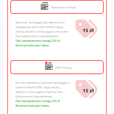
Пачкомати InPost
Кухонне приладдя доставляємо в
пакувальні автомати InPost. Будь
15 zł
ласка, вкажіть точну адресу посилки
при оформленні замовлення.
При замовленнях понад 250 zł
безкоштовна доставка.
DPD Pickup
Ми поставляємо кухонне приладдя в
пункти пікапа DPD. Будь ласка,
15 zł
вкажіть точну адресу пункту при
оформленні замовлення.
При замовленнях понад 250 zł
безкоштовна доставка.