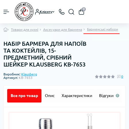
0
Клієнту
Бармeнські набори
Товари для кухні
Аксесуари для бармена
НАБІР БАРМЕРА ДЛЯ НАПОЇВ
ТА КОКТЕЙЛІВ, 15-
ПРЕДМЕТНИЙ, СРІБНИЙ
ШЕЙКЕР KLAUSBERG KB-7653
Виробник:
Klausberg
0
Артикул:
KB-7653
Все про товар
Опис
Характеристики
Відгуки
П
0