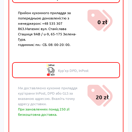
Прийом кухонного приладдя за
попередньою домовленістю з
0 zł
менеджером: +48 535 307
863.Магазин: вул. Станіслава
Сташиця 9AB / u-9, 65-175 Зелена-
Гура.
годинник: пн.- СБ. 08: 00-20: 00.
Кур'єр DPD, InPost
Ми доставляємо кухонне приладдя
кур'єрами InPost, DPD або GLS за
20 zł
вказаною адресою. Вкажіть точну
адресу доставки.
При замовленнях понад 250 zł
безкоштовна доставка.