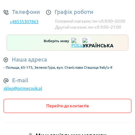
Телефони
Графік роботи
Головний магазин: пн–сб 8:00–20:00
+48535307863
Другий магазин: пн–сб 9:00–21:00
Виберіть мову
Наша адреса
- Польща, 65-175, Зелена Гура, вул. Станіслава Сташица 9ab/u-9
E-mail
sklep@primecook.pl
Перейти до контактів