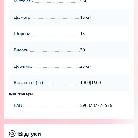
Місткість
550
Діаметр
15 см
Ширина
15
Висота
30
Довжина
25 см
Вага нетто (кг)
1000|1500
інші товари
EAN
5908287276536
Відгуки