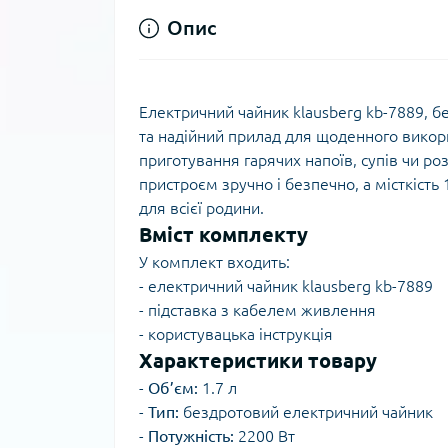
Опис
Електричний чайник klausberg kb-7889, б
та надійний прилад для щоденного викори
приготування гарячих напоїв, супів чи р
пристроєм зручно і безпечно, а місткість 
для всієї родини.
Вміст комплекту
У комплект входить:
- електричний чайник klausberg kb-7889
- підставка з кабелем живлення
- користувацька інструкція
Характеристики товару
-
Об’єм:
1.7 л
-
Тип:
бездротовий електричний чайник
-
Потужність:
2200 Вт