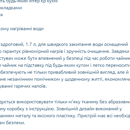
ть будь-який інтер’єр кухні
рокладками
ня
ому нагріванні води
ездротовий, 1.7 л, для швидкого закипання води оснащений
гарантує рівномірний нагрів і зручність очищення. Завдяки
тувач може бути впевнений у безпеці під час роботи чайник
 чайник на підставку під будь-яким кутом і легко переносит
безпечують не тільки привабливий зовнішній вигляд, але й
 стане незамінним помічником у щоденному житті, економляч
ванні гарячих напоїв.
ується використовувати тільки м’яку тканину без абразивн
нну коробку з інструкцією. Зовнішній дизайн виконаний у
анням металу та якісного пластику. Пристрій має всі необхід
там безпеки.