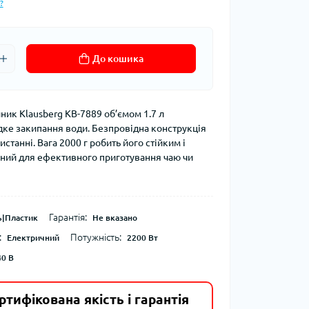
?
До кошика
ник Klausberg KB-7889 об’ємом 1.7 л
ке закипання води. Безпровідна конструкція
станні. Вага 2000 г робить його стійким і
ьний для ефективного приготування чаю чи
Гарантія:
ь|Пластик
Не вказано
:
Потужність:
Електричний
2200 Вт
40 В
ртифікована якість і гарантія