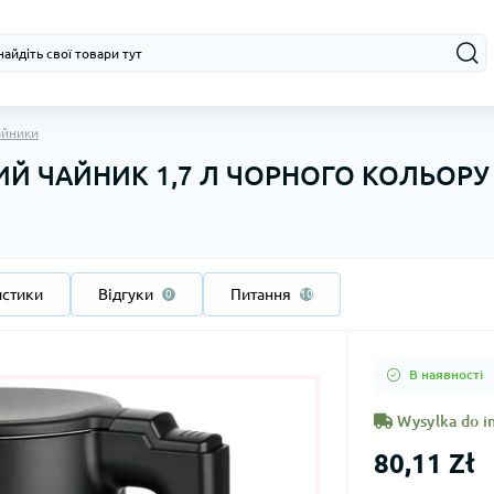
айники
Й ЧАЙНИК 1,7 Л ЧОРНОГО КОЛЬОРУ 
истики
Відгуки
Питання
0
10
В наявності
Wysylka do in
80,11 Zł