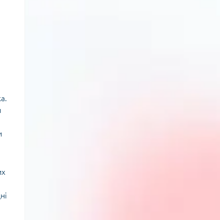
а.
и
и
их
ні