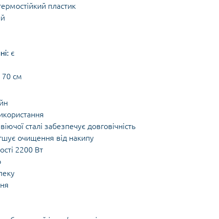
термостійкий пластик
ий
ні:
є
 70 см
айн
використання
віючої сталі забезпечує довговічність
гшує очищення від накипу
ості 2200 Вт
ю
пеку
ння