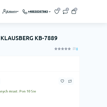
0
0
0
Клієнту
+48535307863
KLAUSBERG KB-7889
0
nych miast: Pon 10 Sie