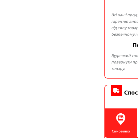
Всі наші прод
гарантію виро
від типу това
безпечному і
П
Будь-який тов
повернути про
товару.
Спос
Самовивіз