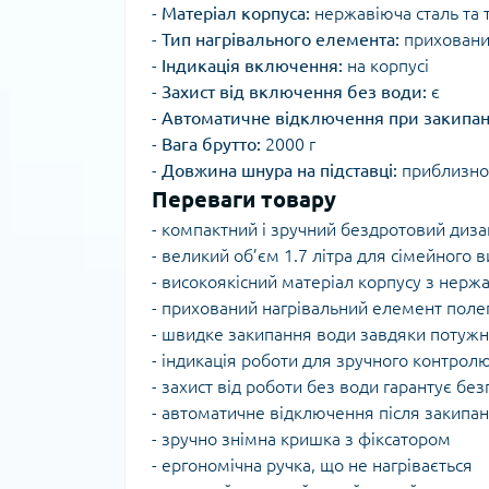
-
Матеріал корпуса:
нержавіюча сталь та 
-
Тип нагрівального елемента:
прихован
-
Індикація включення:
на корпусі
-
Захист від включення без води:
є
-
Автоматичне відключення при закипан
-
Вага брутто:
2000 г
-
Довжина шнура на підставці:
приблизно
Переваги товару
- компактний і зручний бездротовий диз
- великий об’єм 1.7 літра для сімейного 
- високоякісний матеріал корпусу з нержа
- прихований нагрівальний елемент поле
- швидке закипання води завдяки потужн
- індикація роботи для зручного контрол
- захист від роботи без води гарантує без
- автоматичне відключення після закипа
- зручно знімна кришка з фіксатором
- ергономічна ручка, що не нагрівається