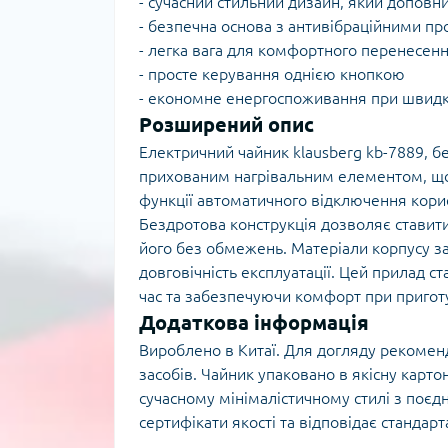
- сучасний стильний дизайн, який доповни
- безпечна основа з антивібраційними п
- легка вага для комфортного перенесен
- просте керування однією кнопкою
- економне енергоспоживання при швидк
Розширений опис
Електричний чайник klausberg kb-7889, б
прихованим нагрівальним елементом, що 
функції автоматичного відключення корис
Бездротова конструкція дозволяє ставити
його без обмежень. Матеріали корпусу за
довговічність експлуатації. Цей прилад
час та забезпечуючи комфорт при приготу
Додаткова інформація
Вироблено в Китаї. Для догляду рекоменд
засобів. Чайник упаковано в якісну карто
сучасному мінімалістичному стилі з поєдн
сертифікати якості та відповідає стандар