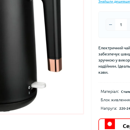
Знайшли дешевше
Електричний чай
забезпечує швид
зручною у викори
надійним. Ідеал
кави.
Матеріал:
Стал
Блок живлення
Напруга:
220-2
Се