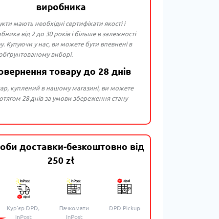
виробника
укти мають необхідні сертифікати якості і
бника від 2 до 30 років і більше в залежності
ру. Купуючи у нас, ви можете бути впевнені в
 обґрунтованому виборі.
овернення товару до 28 днів
ар, куплений в нашому магазині, ви можете
тягом 28 днів за умови збереження стану
оби доставки-безкоштовно від
250 zł
Кур'єр DPD,
Пачкомати
DPD Pickup
InPost
InPost