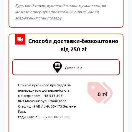
Будь-який товар, куплений в нашому магазині, ви
можете повернути протягом 28 днів за умови
збереження стану товару.
Способи доставки-безкоштовно
від 250 zł
Самовивіз
Прийом кухонного приладдя за
попередньою домовленістю з
0 zł
менеджером: +48 535 307
863.Магазин: вул. Станіслава
Сташиця 9AB / u-9, 65-175 Зелена-
Гура.
годинник: пн.- СБ. 08: 00-20: 00.