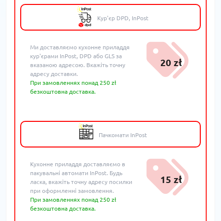
Кур'єр DPD, InPost
Ми доставляємо кухонне приладдя
кур'єрами InPost, DPD або GLS за
20 zł
вказаною адресою. Вкажіть точну
адресу доставки.
При замовленнях понад 250 zł
безкоштовна доставка.
Пачкомати InPost
Кухонне приладдя доставляємо в
пакувальні автомати InPost. Будь
15 zł
ласка, вкажіть точну адресу посилки
при оформленні замовлення.
При замовленнях понад 250 zł
безкоштовна доставка.