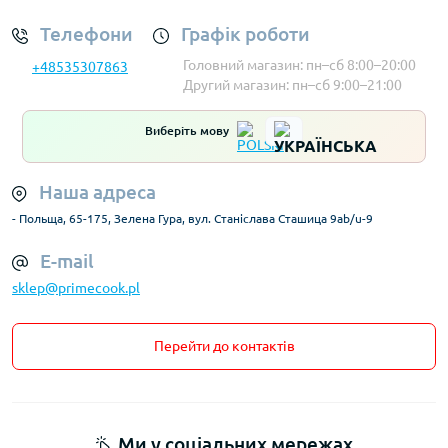
Телефони
Графік роботи
Головний магазин: пн–сб 8:00–20:00
+48535307863
Другий магазин: пн–сб 9:00–21:00
Виберіть мову
Наша адреса
- Польща, 65-175, Зелена Гура, вул. Станіслава Сташица 9ab/u-9
E-mail
sklep@primecook.pl
Перейти до контактів
Ми у соціальних мережах