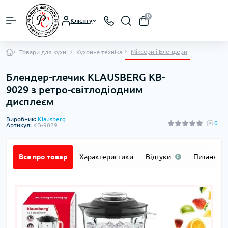
0
Клієнту
Міксери і Блендери
Товари для кухні
Кухонна техніка
Блендер-глечик KLAUSBERG KB-
9029 з ретро-світлодіодним
дисплеєм
Виробник:
Klausberg
0
Артикул:
KB-9029
Все про товар
Характеристики
Відгуки
Питання
0