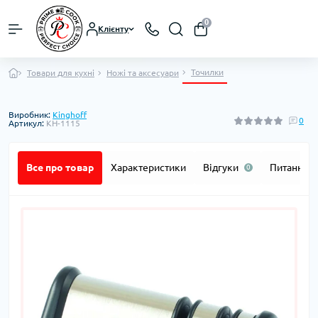
0
Клієнту
Точилки
Товари для кухні
Ножі та аксесуари
Виробник:
Kinghoff
0
Артикул:
KH-1115
Все про товар
Характеристики
Відгуки
Питання
0