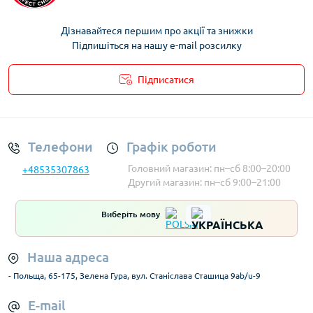
Дізнавайтеся першим про акції та знижки
Підпишіться на нашу e-mail розсилку
Підписатися
Умови облікового запису
Телефони
Графік роботи
Головний магазин: пн–сб 8:00–20:00
+48535307863
Другий магазин: пн–сб 9:00–21:00
Виберіть мову
Наша адреса
- Польща, 65-175, Зелена Гура, вул. Станіслава Сташица 9ab/u-9
E-mail