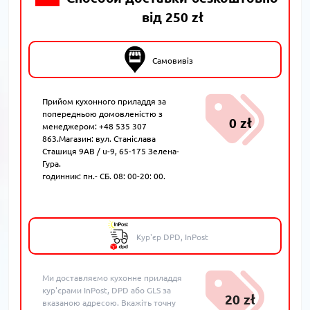
від 250 zł
Самовивіз
Прийом кухонного приладдя за
попередньою домовленістю з
0 zł
менеджером: +48 535 307
863.Магазин: вул. Станіслава
Сташиця 9AB / u-9, 65-175 Зелена-
Гура.
годинник: пн.- СБ. 08: 00-20: 00.
Кур'єр DPD, InPost
Ми доставляємо кухонне приладдя
кур'єрами InPost, DPD або GLS за
20 zł
вказаною адресою. Вкажіть точну