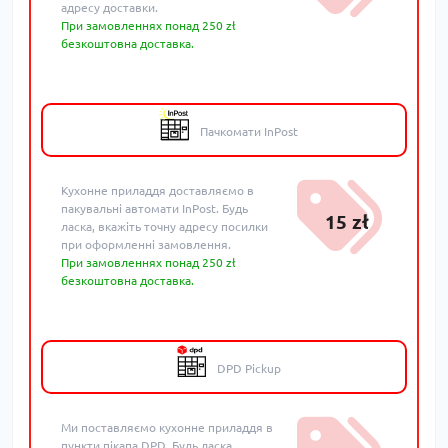
адресу доставки.
При замовленнях понад 250 zł
безкоштовна доставка.
Пачкомати InPost
Кухонне приладдя доставляємо в
пакувальні автомати InPost. Будь
15 zł
ласка, вкажіть точну адресу посилки
при оформленні замовлення.
При замовленнях понад 250 zł
безкоштовна доставка.
DPD Pickup
Ми поставляємо кухонне приладдя в
пункти пікапа DPD. Будь ласка,