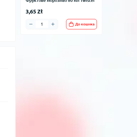
Фруктове морозиво 80 мл Twister
3,65 Zł
До кошика