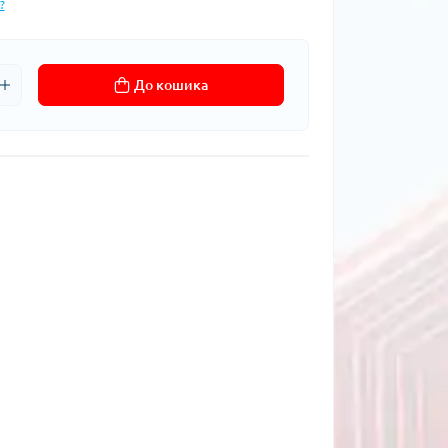
?
До кошика