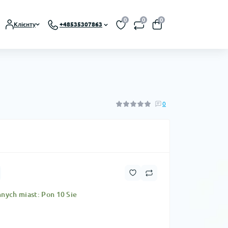
0
0
0
Клієнту
+48535307863
0
nych miast: Pon 10 Sie