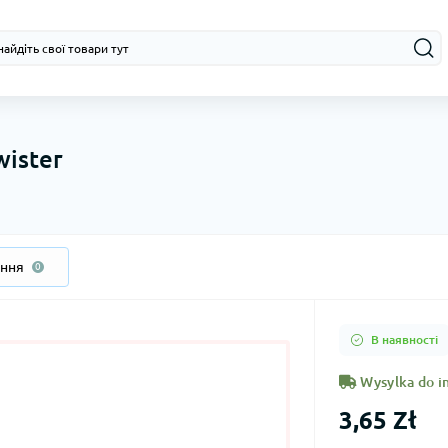
ister
ання
0
В наявності
Wysylka do in
3,65 Zł