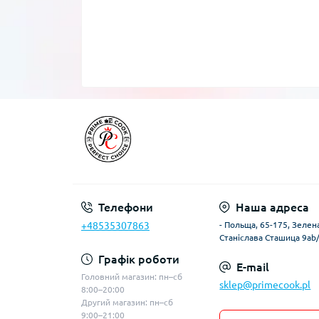
Телефони
Наша адреса
+48535307863
- Польща, 65-175, Зелена
Станіслава Сташица 9ab
Графік роботи
E-mail
Головний магазин: пн–сб
sklep@primecook.pl
8:00–20:00
Другий магазин: пн–сб
9:00–21:00