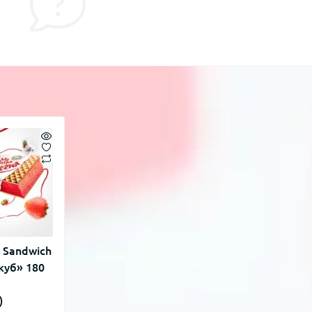
 Sandwich
куб» 180
)