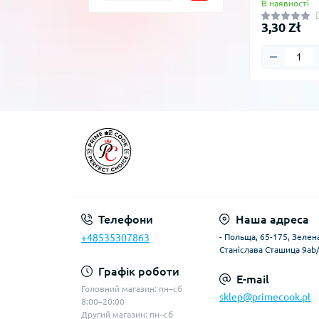
В наявності
3,30 Zł
Телефони
Наша адреса
+48535307863
- Польща, 65-175, Зелена
Станіслава Сташица 9ab
Графік роботи
E-mail
Головний магазин: пн–сб
sklep@primecook.pl
8:00–20:00
Другий магазин: пн–сб