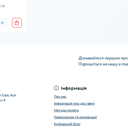
0
Дізнавайтеся першим про 
Підпишіться на нашу e-ma
Умови облікового за
Інформація
 Гура, вул.
Про нас
/u-9
Інформація про доставку
Методи оплати
Повернення та рекламації
Кулінарний блог