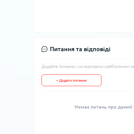
Питання та відповіді
Додайте питання, і ми відповімо найближчим ча
+ Додати питання
Немає питань про даний т