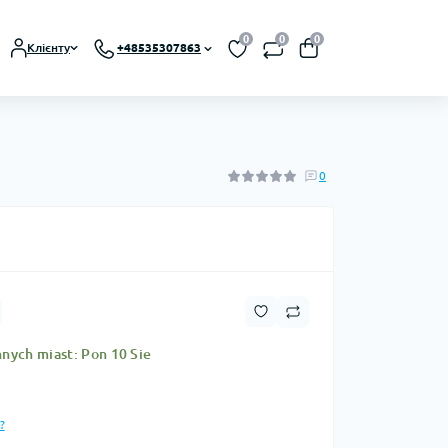
0
0
0
Клієнту
+48535307863
0
nych miast: Pon 10 Sie
?