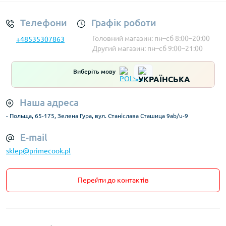
Телефони
Графік роботи
Головний магазин: пн–сб 8:00–20:00
+48535307863
Другий магазин: пн–сб 9:00–21:00
Виберіть мову
Наша адреса
- Польща, 65-175, Зелена Гура, вул. Станіслава Сташица 9ab/u-9
E-mail
sklep@primecook.pl
Перейти до контактів