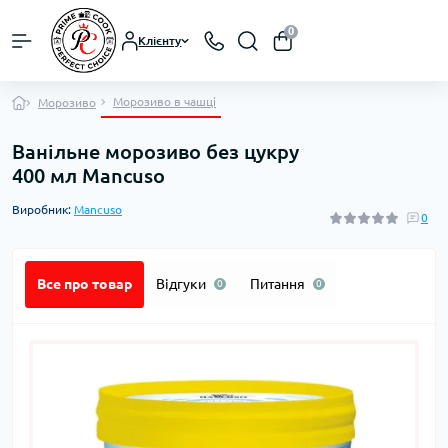
0
Клієнту
Морозиво в чашці
Морозиво
Ванільне морозиво без цукру
400 мл Mancuso
Виробник:
Mancuso
0
Все про товар
Відгуки
Питання
0
0