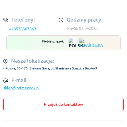
Regulamin Konta
Telefony:
Godziny pracy
Pn–Sb 8:00–20:00
+48535307863
Wybierz język
Nasza lokalizacja:
- Polska, 65-175, Zielona Góra, ul. Stanisława Staszica 9ab/u-9
E-mail
sklep@primecook.pl
Przejdź do kontaktów